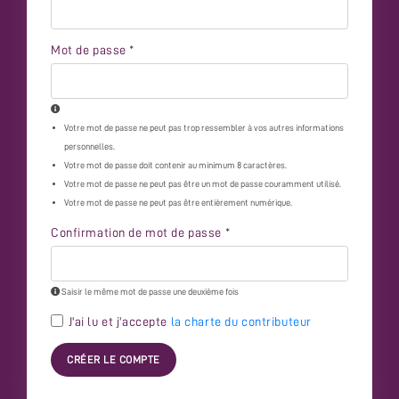
Mot de passe
*
Votre mot de passe ne peut pas trop ressembler à vos autres informations
personnelles.
Votre mot de passe doit contenir au minimum 8 caractères.
Votre mot de passe ne peut pas être un mot de passe couramment utilisé.
Votre mot de passe ne peut pas être entièrement numérique.
Confirmation de mot de passe
*
Saisir le même mot de passe une deuxième fois
J'ai lu et j'accepte
la charte du contributeur
CRÉER LE COMPTE