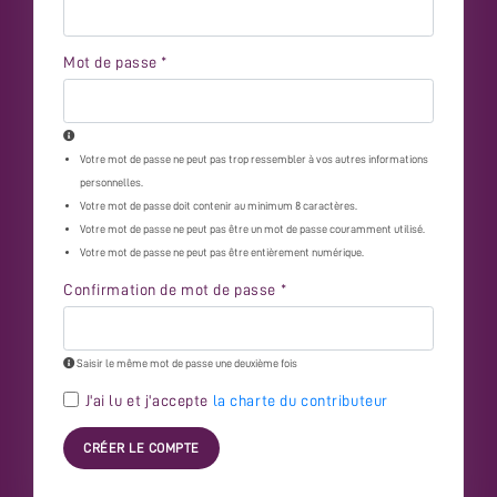
Mot de passe
*
Votre mot de passe ne peut pas trop ressembler à vos autres informations
personnelles.
Votre mot de passe doit contenir au minimum 8 caractères.
Votre mot de passe ne peut pas être un mot de passe couramment utilisé.
Votre mot de passe ne peut pas être entièrement numérique.
Confirmation de mot de passe
*
Saisir le même mot de passe une deuxième fois
J'ai lu et j'accepte
la charte du contributeur
CRÉER LE COMPTE