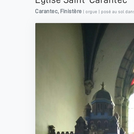
Carantec
,
Finistère
|
orgue
| posé au sol dan