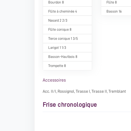
Bourdon 8
Flûte 8
Flûte à cheminée 4
Basson 16
Nasard 2 2/3
Flûte conique 8
Tierce conique 1 3/5
Larigot 1 1/3
Basson-Hautbois 8
Trompette 8
Accessoires
Acc. II/I, Rossignol, Tirasse I, Tirasse II, Tremblant
Frise chronologique