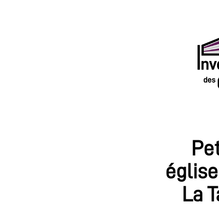
Pet
église
La T