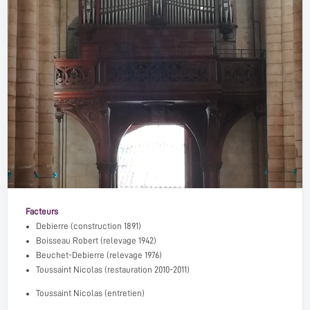
Facteurs
Debierre
(construction 1891)
Boisseau Robert
(relevage 1942)
Beuchet-Debierre
(relevage 1976)
Toussaint Nicolas
(restauration 2010-2011)
Toussaint Nicolas (entretien)