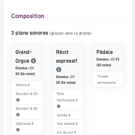
Composition
3 plans sonores
(glisser vers la droite)
Grand-
Récit
Pédale
Etendue : C1-F3
Orgue
expressif
(30 notes)
Etendue : C1-
G5 (56 notes)
Tirasse
Etendue : C1-
G5 (56 notes)
permanente
Montre 8
Bourdon 16 (D)
Flûte
harmonique 8
Bourdon 16 (B)
Gambe 8
Salicional 8
Voix céleste 8
Cor de nuit 8