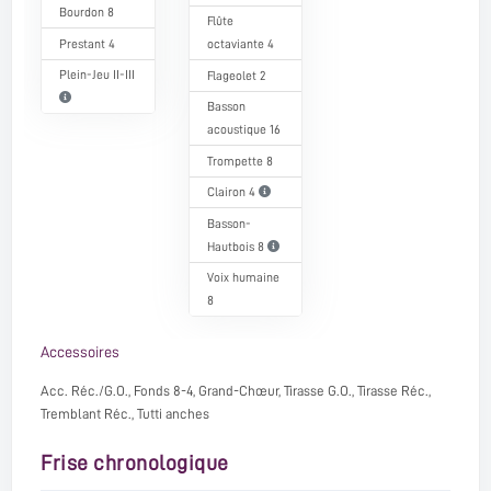
Bourdon 8
Flûte
Prestant 4
octaviante 4
Plein-Jeu II-III
Flageolet 2
Basson
acoustique 16
Trompette 8
Clairon 4
Basson-
Hautbois 8
Voix humaine
8
Accessoires
Acc. Réc./G.O., Fonds 8-4, Grand-Chœur, Tirasse G.O., Tirasse Réc.,
Tremblant Réc., Tutti anches
Frise chronologique