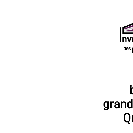
grand
Q