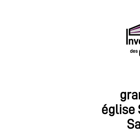
gra
église
Sa