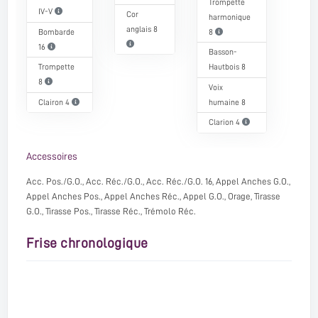
Trompette
IV-V
Cor
harmonique
anglais 8
Bombarde
8
16
Basson-
Trompette
Hautbois 8
8
Voix
Clairon 4
humaine 8
Clarion 4
Accessoires
Acc. Pos./G.O., Acc. Réc./G.O., Acc. Réc./G.O. 16, Appel Anches G.O.,
Appel Anches Pos., Appel Anches Réc., Appel G.O., Orage, Tirasse
G.O., Tirasse Pos., Tirasse Réc., Trémolo Réc.
Frise chronologique