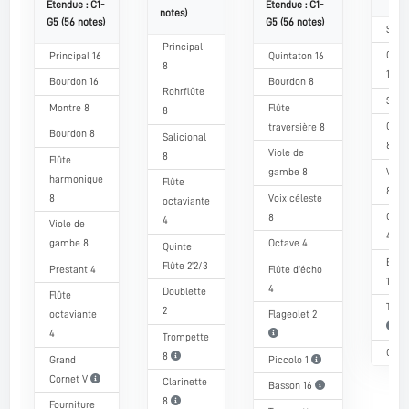
Etendue : C1-
Etendue : C1-
notes)
G5 (56 notes)
G5 (56 notes)
​Soub
Principal
Cont
Principal 16
Quintaton 16
8
16
Bourdon 16
Bourdon 8
Rohrflûte
​Soub
Montre 8
Flûte
8
Octa
traversière 8
Bourdon 8
Salicional
8
Viole de
8
Flûte
Violo
gambe 8
harmonique
​Flûte
8
8
Voix céleste
octaviante
Gross
8
4
Viole de
4
gambe 8
Octave 4
Quinte
Bom
Flûte 2'2/3
Prestant 4
Flûte d'écho
16
4
Doublette
Flûte
Trom
2
octaviante
Flageolet 2
4
Trompette
Clai
8
Grand
Piccolo 1
Cornet V
Clarinette
Basson 16
8
Fourniture