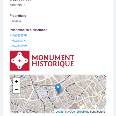
Mécanique
Propriétaire
Paroisse
Inscription ou classement
PM67000978
PM67000777
PM67000979
+
−
Leaflet
| ©
OpenStreetMap
contributors