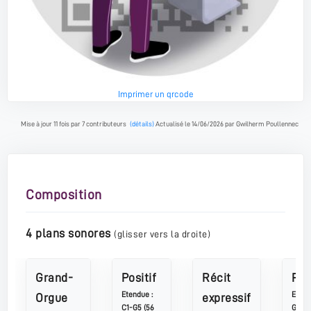
Imprimer un qrcode
Mise à jour 11 fois par 7 contributeurs
(détails)
Actualisé le 14/06/2026 par Gwilherm Poullennec
Composition
4 plans sonores
(glisser vers la droite)
Grand-
Positif
Récit
Péd
Etendue :
Etend
Orgue
expressif
C1-G5 (56
G3 (3