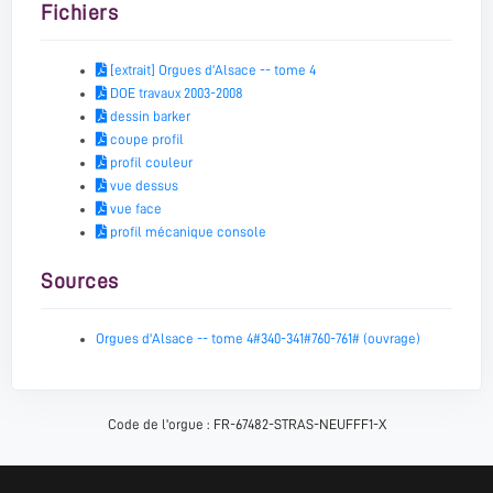
Fichiers
[extrait] Orgues d'Alsace -- tome 4
DOE travaux 2003-2008
dessin barker
coupe profil
profil couleur
vue dessus
vue face
profil mécanique console
Sources
Orgues d'Alsace -- tome 4#340-341#760-761# (ouvrage)
Code de l'orgue : FR-67482-STRAS-NEUFFF1-X