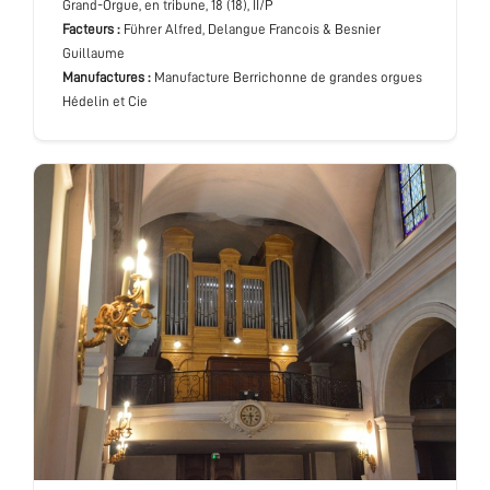
Grand-Orgue
, en tribune
, 18 (18), II/P
Facteurs :
Führer Alfred, Delangue Francois & Besnier
Guillaume
Manufactures :
Manufacture Berrichonne de grandes orgues
Hédelin et Cie