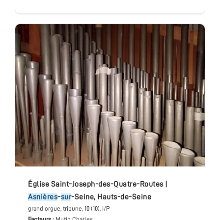
église Saint-Joseph-des-Quatre-Routes
|
Asnières
-
sur
-Seine
,
Hauts-de-Seine
grand orgue
, tribune
, 10 (10), I/P
Facteurs :
Mutin Charles