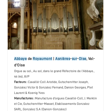
abbaye
de
Royaumont
|
Asnières
-
sur
-
Oise
,
Val-
d'Oise
Orgue au sol.
, Au sol, dans le grand Réfectoire de l'Abbaye.
,
44 (44), III/P
Facteurs :
Cavaillé-Coll Aristide, Gutschenritter Joseph,
Gonzalez Victor & Gonzalez Fernand, Danion Georges, Plet
Laurent & Koenig Yves
Manufactures :
Manufacture d’orgues Cavaillé-Coll, J. Merklin
et Cie, Gutschenritter-Masset, Etablissements Gonzalez
SARL, Gonzalez S.A (Danion-Gonzalez)