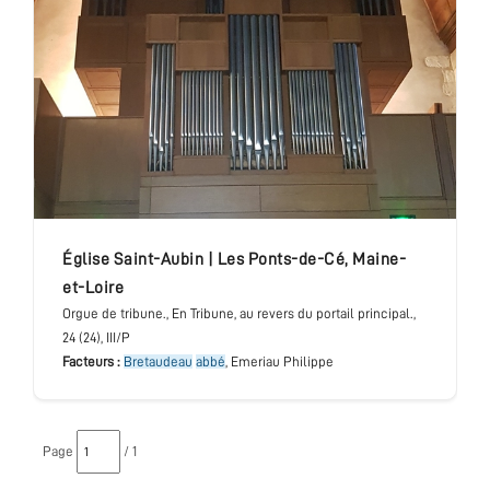
église Saint-Aubin
|
Les Ponts-de-Cé
,
Maine-
et-Loire
Orgue de tribune.
, En Tribune, au revers du portail principal.
,
24 (24), III/P
Facteurs :
Bretaudeau
abbé
, Emeriau Philippe
Page
/ 1