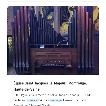
église Saint-Jacques-le-Majeur
|
Montrouge
,
Hauts-de-Seine
O.C.
, Orgue situé à même le sol, au fond du choeur.
, 5 (5), I/P
Facteurs :
Gonzalez
Victor &
Gonzalez
Fernand, Lalmand
Dominique & Jaccard Claude