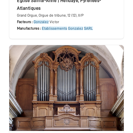
église Sainte-Anne
|
Hendaye
,
Pyrénées-
Atlantiques
Grand Orgue
, Orgue de tribune
, 12 (12), II/P
Facteurs :
Gonzalez
Victor
Manufactures :
Etablissements
Gonzalez
SARL