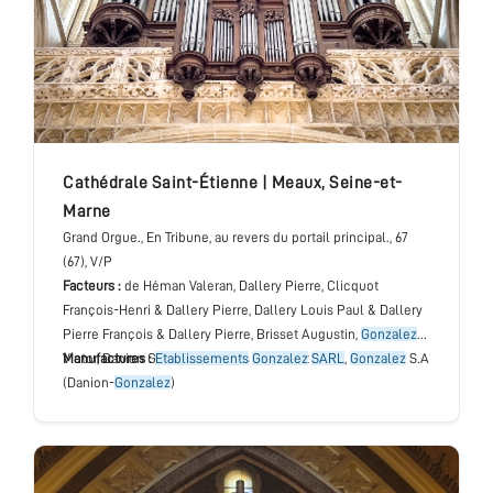
cathédrale Saint-Étienne
|
Meaux
,
Seine-et-
Marne
Grand Orgue.
, En Tribune, au revers du portail principal.
, 67
(67), V/P
Facteurs :
de Héman Valeran, Dallery Pierre, Clicquot
François-Henri & Dallery Pierre, Dallery Louis Paul & Dallery
Pierre François & Dallery Pierre, Brisset Augustin,
Gonzalez
Victor, Danion Georges, Nicolas Toussaint
Manufactures :
Etablissements
Gonzalez
SARL
,
Gonzalez
S.A
(Danion-
Gonzalez
)