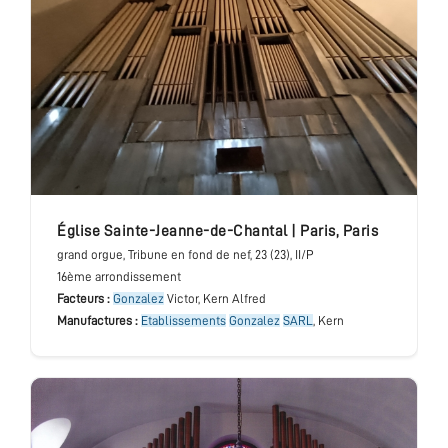
église Sainte-Jeanne-de-Chantal
|
Paris
,
Paris
grand orgue
, Tribune en fond de nef
, 23 (23), II/P
16ème arrondissement
Facteurs :
Gonzalez
Victor, Kern Alfred
Manufactures :
Etablissements
Gonzalez
SARL
, Kern