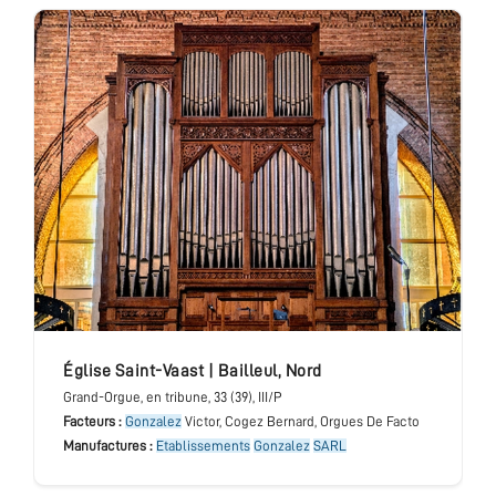
église Saint-Vaast
|
Bailleul
,
Nord
Grand-Orgue
, en tribune
, 33 (39), III/P
Facteurs :
Gonzalez
Victor, Cogez Bernard, Orgues De Facto
Manufactures :
Etablissements
Gonzalez
SARL