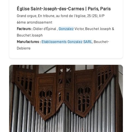
église Saint-Joseph-des-Carmes
|
Paris
,
Paris
Grand orgue
, En tribune, au fond de l'église
, 25 (25), II/P
6ème arrondissement
Facteurs :
Didier d'Épinal ,
Gonzalez
Victor, Beuchet Joseph &
Beuchet Joseph
Manufactures :
Etablissements
Gonzalez
SARL
, Beuchet-
Debierre