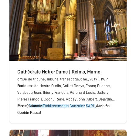
cathédrale Notre-Dame
|
Reims
,
Marne
orgue de tribune
, Tribune, transept gauche.
, 90 (91), IV/P
Facteurs :
de Hestre Oudin, Collet Denys, Enocq Etienne,
Vuisbecq Jean, Thierry François, Péronard Louis, Dallery
Pierre François, Cochu René, Abbey John-Albert, Déjardin
Emile,
Manufactures :
Gonzalez
Etablissements
Victor, Lacorre Denis & Quoirin Alice &
Gonzalez
SARL
, Ateliers
Quoirin Pascal
Quoirin