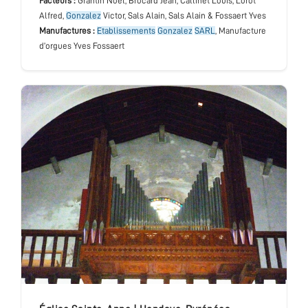
Facteurs :
Grantin Noël, Brocard Jean, Callinet Louis, Lorot
Alfred,
Gonzalez
Victor, Sals Alain, Sals Alain & Fossaert Yves
Manufactures :
Etablissements
Gonzalez
SARL
, Manufacture
d’orgues Yves Fossaert