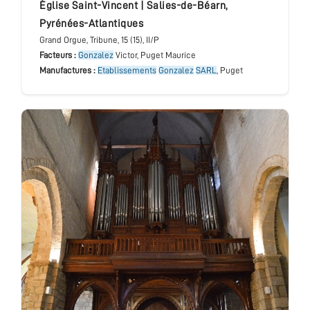
église Saint-Vincent
|
Salies-de-Béarn
,
Pyrénées-Atlantiques
Grand Orgue
, Tribune
, 15 (15), II/P
Facteurs :
Gonzalez
Victor, Puget Maurice
Manufactures :
Etablissements
Gonzalez
SARL
, Puget