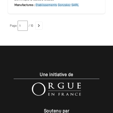
Manufactures :
Etablissements
Gonzalez
SARL
Page
/ 10
Une initiative de
Soutenu par