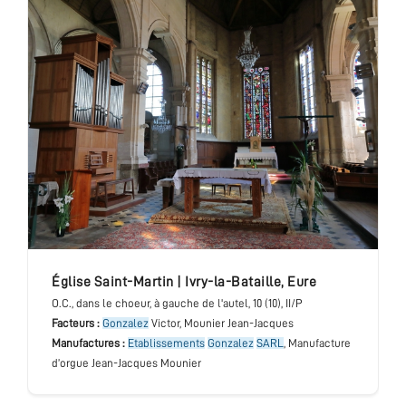
église Saint-Martin
|
Ivry-la-Bataille
,
Eure
O.C.
, dans le choeur, à gauche de l'autel
, 10 (10), II/P
Facteurs :
Gonzalez
Victor, Mounier Jean-Jacques
Manufactures :
Etablissements
Gonzalez
SARL
, Manufacture
d’orgue Jean-Jacques Mounier