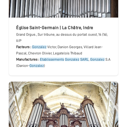
église Saint-Germain
|
La Châtre
,
Indre
Grand Orgue.
, Sur tribune, au dessus du portail ouest
, 14 (16),
II/P
Facteurs :
Gonzalez
Victor, Danion Georges, Villard Jean-
Pascal, Chevron Olivier, Legatelois Thibaud
Manufactures :
Etablissements
Gonzalez
SARL
,
Gonzalez
S.A
(Danion-
Gonzalez
)