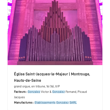
église Saint-Jacques-le-Majeur
|
Montrouge
,
Hauts-de-Seine
grand orgue
, en tribune
, 16 (16), II/P
Facteurs :
Gonzalez
Victor &
Gonzalez
Fernand, Picaud
Jacques
Manufactures :
Etablissements
Gonzalez
SARL