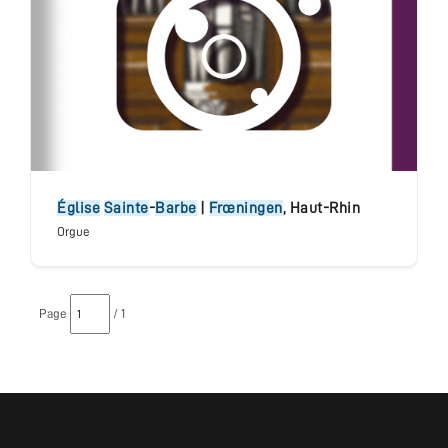
église
Sainte
-
Barbe
|
Frœningen
,
Haut-Rhin
Orgue
Page
/ 1