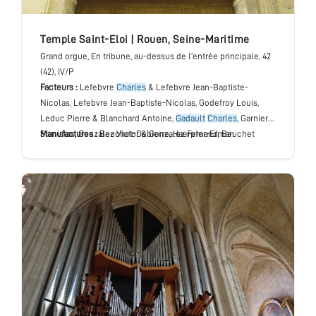
temple Saint-Eloi
|
Rouen
,
Seine-Maritime
Grand orgue
, En tribune, au-dessus de l'entrée principale
, 42
(42), IV/P
Facteurs :
Lefebvre
Charles
& Lefebvre Jean-Baptiste-
Nicolas, Lefebvre Jean-Baptiste-Nicolas, Godefroy Louis,
Leduc Pierre & Blanchard Antoine,
Gadault
Charles
, Garnier
Stanislas, Gonzalez Victor & Gonzalez Fernand, Beuchet
Manufactures :
Beuchet-Debierre, Haerpfer-Erman
Joseph, Sévère Yves, Haerpfer Théo, Dupont Jean-François,
Quentin Requier