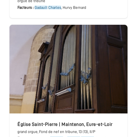
orgue de tribune
Facteurs :
Gadault
Charles
, Hurvy Bernard
église Saint-Pierre
|
Maintenon
,
Eure-et-Loir
grand orgue
, Fond de nef en tribune
, 13 (13), II/P