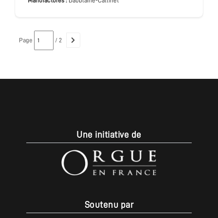
Manufactures :
Daublaine-Callinet
Page
/ 2
Une initiative de
Soutenu par