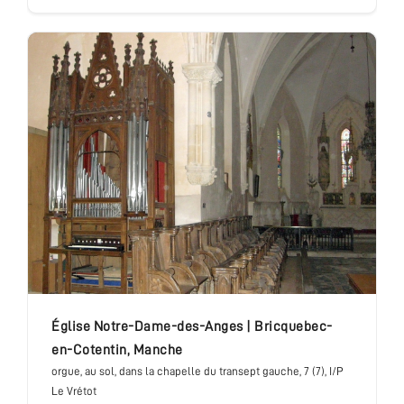
église Notre-Dame-des-Anges
|
Bricquebec-
en-Cotentin
,
Manche
orgue
, au sol, dans la chapelle du transept gauche
, 7 (7), I/P
Le Vrétot