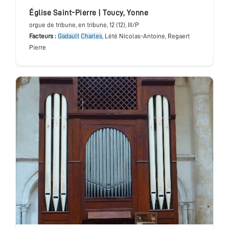
église Saint-Pierre
|
Toucy
,
Yonne
orgue de tribune
, en tribune
, 12 (12), III/P
Facteurs :
Gadault
Charles
, Lété Nicolas-Antoine, Regaert
Pierre