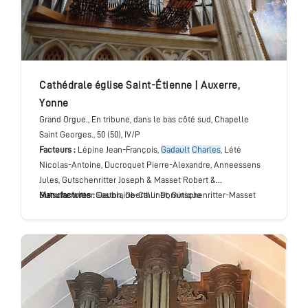
cathédrale église Saint-Étienne
|
Auxerre
,
Yonne
Grand Orgue.
, En tribune, dans le bas côté sud, Chapelle
Saint Georges.
, 50 (50), IV/P
Facteurs :
Lépine Jean-François,
Gadault
Charles
, Lété
Nicolas-Antoine, Ducroquet Pierre-Alexandre, Anneessens
Jules, Gutschenritter Joseph & Masset Robert &
Gutschenritter Gaston, Oberthur Dominique
Manufactures :
Daublaine-Callinet, Gutschenritter-Masset