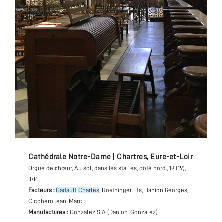
cathédrale Notre-Dame
|
Chartres
,
Eure-et-Loir
Orgue de chœur
, Au sol, dans les stalles, côté nord.
, 19 (19),
II/P
Facteurs :
Gadault
Charles
, Roethinger Ets, Danion Georges,
Cicchero Jean-Marc
Manufactures :
Gonzalez S.A (Danion-Gonzalez)