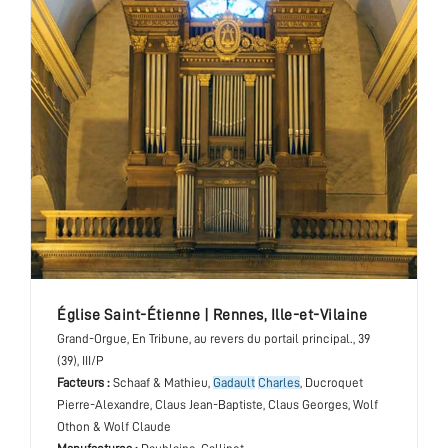
église Saint-Étienne
|
Rennes
,
Ille-et-Vilaine
Grand-Orgue
, En Tribune, au revers du portail principal.
, 39
(39), III/P
Facteurs :
Schaaf & Mathieu,
Gadault
Charles
, Ducroquet
Pierre-Alexandre, Claus Jean-Baptiste, Claus Georges, Wolf
Othon & Wolf Claude