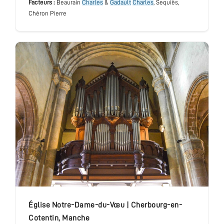
Facteurs :
Beaurain
Charles
&
Gadault
Charles
, Sequiès,
Chéron Pierre
église Notre-Dame-du-Vœu
|
Cherbourg-en-
Cotentin
,
Manche