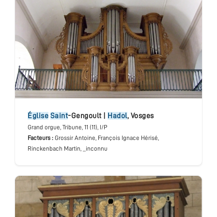
église
Saint
-Gengoult
|
Hadol
,
Vosges
Grand orgue
, Tribune
, 11 (11), I/P
Facteurs :
Grossir Antoine, François Ignace Hérisé,
Rinckenbach Martin, _inconnu