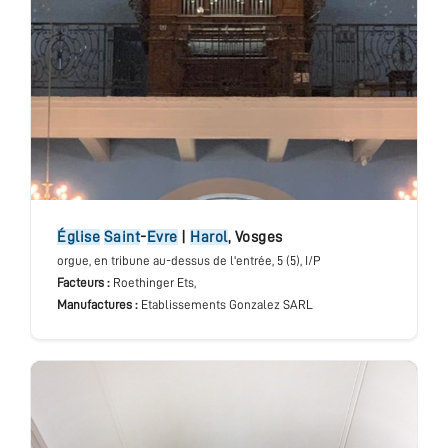
église
Saint
-
Evre
|
Harol
,
Vosges
orgue
, en tribune au-dessus de l'entrée
, 5 (5), I/P
Facteurs :
Roethinger Ets,
Manufactures :
Etablissements Gonzalez SARL