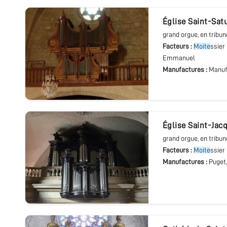
église Saint-Sat
grand orgue
, en tribun
Facteurs :
Moite
ssier
Emmanuel
Manufactures :
Manuf
église Saint-Jac
grand orgue
, en tribun
Facteurs :
Moite
ssier
Manufactures :
Puget