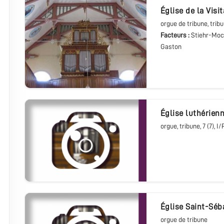
église de la Visi
orgue de tribune
, trib
Facteurs :
Stiehr-Moc
Gaston
église luthérien
orgue
, tribune
, 7 (7), I/
église Saint-Séb
orgue de tribune