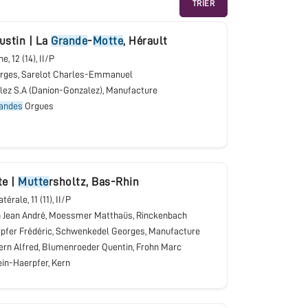
TRIER
gustin
|
La
Grande
-
Motte
,
Hérault
une
, 12 (14), II/P
rges, Sarelot Charles-Emmanuel
lez S.A (Danion-Gonzalez), Manufacture
andes
Orgues
te
|
Mutte
rsholtz
,
Bas-Rhin
latérale
, 11 (11), II/P
 Jean André, Moessmer Matthaüs, Rinckenbach
erpfer Frédéric, Schwenkedel Georges, Manufacture
ern Alfred, Blumenroeder Quentin, Frohn Marc
in-Haerpfer, Kern