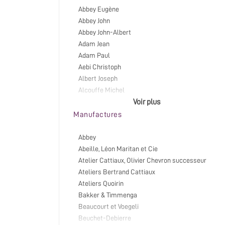
Abbey Eugène
Abbey John
Abbey John-Albert
Adam Jean
Adam Paul
Aebi Christoph
Albert Joseph
Alcouffe Michel
Alffermann Johann Friedrich
Voir plus
Alibonssy Pierre
Manufactures
Alizant Jean-Baptiste
Anneessens Charles
Abbey
Anonyme
Abeille, Léon Maritan et Cie
Armand Claude
Atelier Cattiaux, Olivier Chevron successeur
Aubertin Bernard
Ateliers Bertrand Cattiaux
Aubé Pierre
Ateliers Quoirin
Austruy François
Bakker & Timmenga
Austruy Jean
Beaucourt et Voegeli
Bachelier Nicolas
Beuchet-Debierre