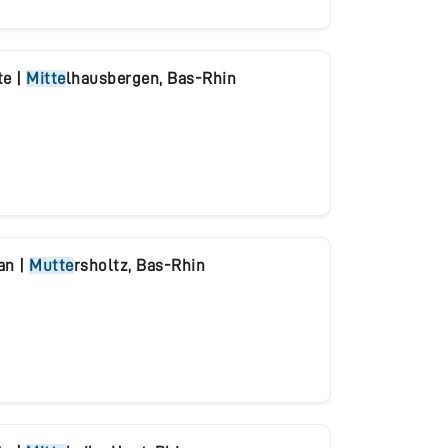
te
|
Mitte
lhausbergen
,
Bas-Rhin
ban
|
Mutte
rsholtz
,
Bas-Rhin