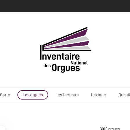
Carte
Les orgues
Les facteurs
Lexique
Quest
3010 orgue
s