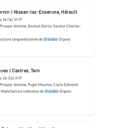
urnin
|
Nissan-lez-Enserune
,
Hérault
e
, 16 (16), III/P
 Prosper Antoine, Soutoul Bertyl, Sarelot Charles-
acture languedocienne de
Grandes
Orgues
ques
|
Castres
,
Tarn
e
, 26 (26), II/P
 Prosper Antoine, Puget Maurice, Costa Edmond
, Manufacture lodévoise de
Grandes
Orgues