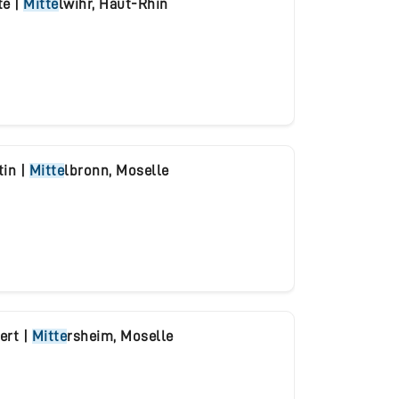
te
|
Mitte
lwihr
,
Haut-Rhin
tin
|
Mitte
lbronn
,
Moselle
ert
|
Mitte
rsheim
,
Moselle