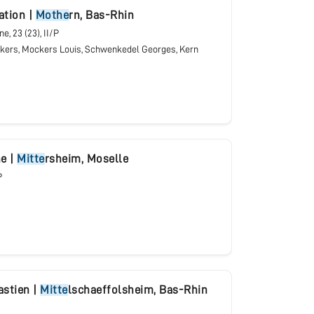
tation
|
Mothe
rn
,
Bas-Rhin
une
, 23 (23), II/P
kers, Mockers Louis, Schwenkedel Georges, Kern
ne
|
Mitte
rsheim
,
Moselle
P
astien
|
Mitte
lschaeffolsheim
,
Bas-Rhin