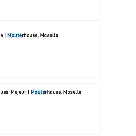
ne
|
Moute
rhouse
,
Moselle
cques-Majeur
|
Moute
rhouse
,
Moselle