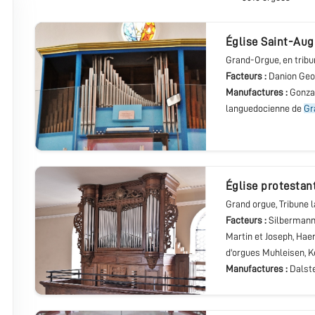
église Saint-Au
Grand-Orgue
, en trib
Facteurs :
Danion Geo
Manufactures :
Gonza
languedocienne de
Gr
église protestan
Grand orgue
, Tribune 
Facteurs :
Silbermann
Martin et Joseph, Ha
d'orgues Muhleisen, K
Manufactures :
Dalste