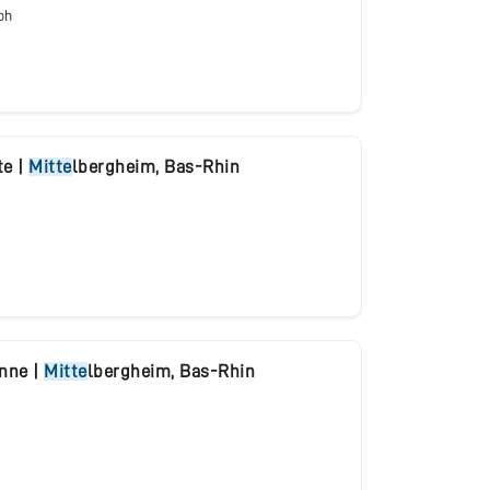
ph
te
|
Mitte
lbergheim
,
Bas-Rhin
enne
|
Mitte
lbergheim
,
Bas-Rhin