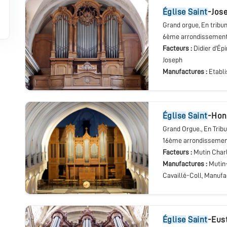
église
Saint
-Jos
Grand orgue
, En tribu
6ème arrondissemen
Facteurs :
Didier d'Ép
Joseph
Manufactures :
Etabl
église
Saint
-Hon
Grand Orgue.
, En Trib
16ème arrondisseme
Facteurs :
Mutin Char
Manufactures :
Mutin
Cavaillé-Coll, Manuf
église
Saint
-Eus