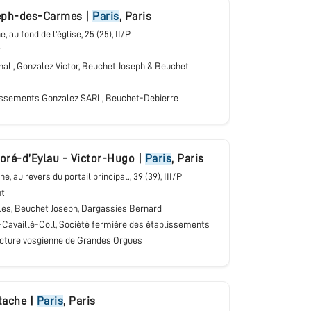
eph-des-Carmes
|
Paris
,
Paris
ne, au fond de l'église
, 25 (25), II/P
t
inal , Gonzalez Victor, Beuchet Joseph & Beuchet
issements Gonzalez SARL, Beuchet-Debierre
oré-d’Eylau - Victor-Hugo
|
Paris
,
Paris
une, au revers du portail principal.
, 39 (39), III/P
nt
les, Beuchet Joseph, Dargassies Bernard
-Cavaillé-Coll, Société fermière des établissements
acture vosgienne de Grandes Orgues
tache
|
Paris
,
Paris