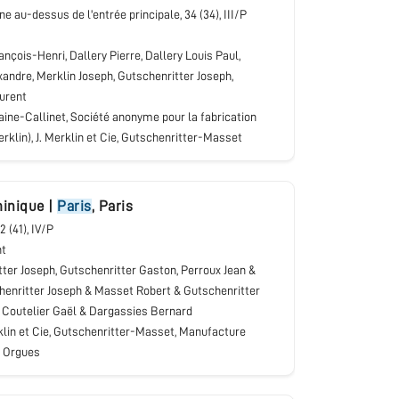
une au-dessus de l'entrée principale
, 34 (34), III/P
ançois-Henri, Dallery Pierre, Dallery Louis Paul,
andre, Merklin Joseph, Gutschenritter Joseph,
aurent
ine-Callinet, Société anonyme pour la fabrication
rklin), J. Merklin et Cie, Gutschenritter-Masset
inique
|
Paris
,
Paris
32 (41), IV/P
nt
ter Joseph, Gutschenritter Gaston, Perroux Jean &
henritter Joseph & Masset Robert & Gutschenritter
 Coutelier Gaël & Dargassies Bernard
klin et Cie, Gutschenritter-Masset, Manufacture
s Orgues