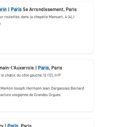
erin
|
Paris
5e Arrondissement
,
Paris
 sur roulettes, dans la chepelle Mansart.
, 4 (4), I
s
main-l’Auxerrois
|
Paris
,
Paris
s le chœur, du côté gauche
, 12 (12), II/P
, Merklin Joseph, Hermann Jean, Dargassies Bernard
acture vosgienne de Grandes Orgues
ry
|
Paris
,
Paris