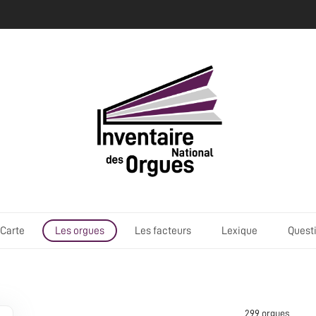
Carte
Les orgues
Les facteurs
Lexique
Quest
299 orgue
s