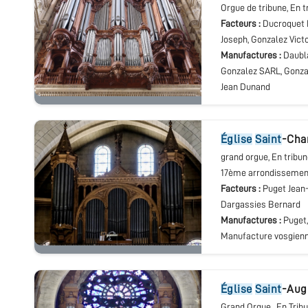
Orgue de tribune
, En 
Facteurs :
Ducroquet 
Joseph, Gonzalez Vict
Manufactures :
Daubla
Gonzalez SARL, Gonza
Jean Dunand
église
Saint
-Cha
grand orgue
, En tribu
17ème arrondissemen
Facteurs :
Puget Jean-
Dargassies Bernard
Manufactures :
Puget,
Manufacture vosgien
église
Saint
-Aug
Grand Orgue.
, En Trib