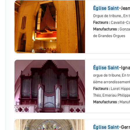
église
Saint
-Jea
Orgue de tribune.
, En 
Facteurs :
Cavaillé-Co
Manufactures :
Gonza
de Grandes Orgues
église
Saint
-Ign
orgue de tribune
, En t
6ème arrondissemen
Facteurs :
Loret Hippo
Théo, Emeriau Philipp
Manufactures :
Manuf
église
Saint
-Ger