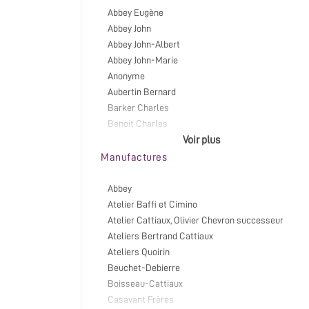
Abbey Eugène
Abbey John
Abbey John-Albert
Abbey John-Marie
Anonyme
Aubertin Bernard
Barker Charles
Benoit Charles
Bessart Louis
Voir plus
Beuchet Joseph
Manufactures
Birouste Daniel
Blumenroeder Quentin
Abbey
Bois Antoine
Atelier Baffi et Cimino
Boisseau Robert
Atelier Cattiaux, Olivier Chevron successeur
Bourgarel Jean
Ateliers Bertrand Cattiaux
Briel, Mr
Ateliers Quoirin
Bruges Jean (de)
Beuchet-Debierre
Béasse Louis
Boisseau-Cattiaux
Cailleux Christophe
Casavant Frères