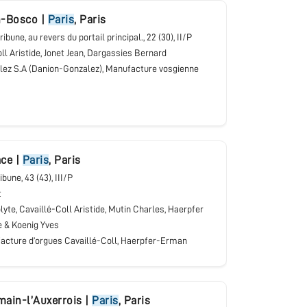
n-Bosco
|
Paris
,
Paris
tribune, au revers du portail principal.
, 22 (30), II/P
ll Aristide, Jonet Jean, Dargassies Bernard
lez S.A (Danion-Gonzalez), Manufacture vosgienne
ace
|
Paris
,
Paris
ribune
, 43 (43), III/P
t
lyte, Cavaillé-Coll Aristide, Mutin Charles, Haerpfer
e & Koenig Yves
acture d’orgues Cavaillé-Coll, Haerpfer-Erman
main-l’Auxerrois
|
Paris
,
Paris