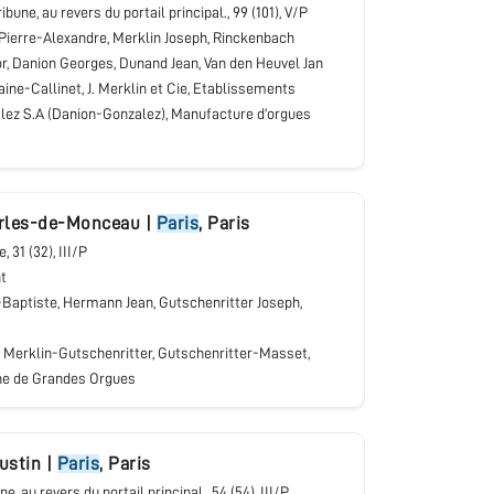
tribune, au revers du portail principal.
, 99 (101), V/P
Pierre-Alexandre, Merklin Joseph, Rinckenbach
or, Danion Georges, Dunand Jean, Van den Heuvel Jan
ine-Callinet, J. Merklin et Cie, Etablissements
lez S.A (Danion-Gonzalez), Manufacture d’orgues
rles-de-Monceau
|
Paris
,
Paris
ne
, 31 (32), III/P
t
Baptiste, Hermann Jean, Gutschenritter Joseph,
 Merklin-Gutschenritter, Gutschenritter-Masset,
ne de Grandes Orgues
ustin
|
Paris
,
Paris
une, au revers du portail principal.
, 54 (54), III/P