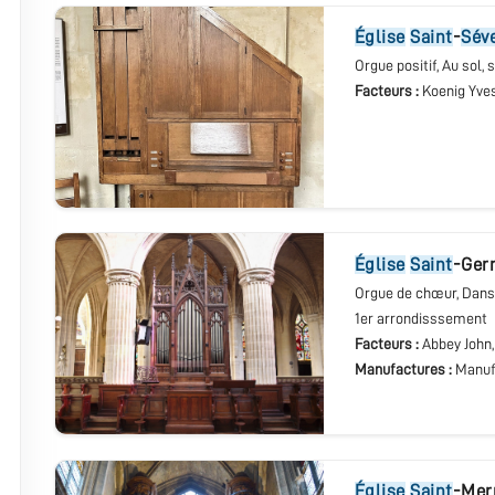
Église
Saint
-
Sév
Orgue positif
, Au sol,
Facteurs :
Koenig Yve
église
Saint
-Ger
Orgue de chœur
, Dan
1er arrondisssement
Facteurs :
Abbey John
Manufactures :
Manuf
église
Saint
-Mer