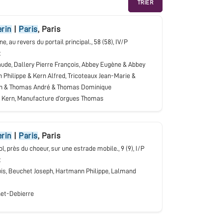
TRIER
erin
|
Paris
,
Paris
une, au revers du portail principal.
, 58 (58), IV/P
t
ude, Dallery Pierre François, Abbey Eugène & Abbey
 Philippe & Kern Alfred, Tricoteaux Jean-Marie &
n & Thomas André & Thomas Dominique
, Kern, Manufacture d’orgues Thomas
erin
|
Paris
,
Paris
sol, près du choeur, sur une estrade mobile.
, 9 (9), I/P
t
is, Beuchet Joseph, Hartmann Philippe, Lalmand
et-Debierre