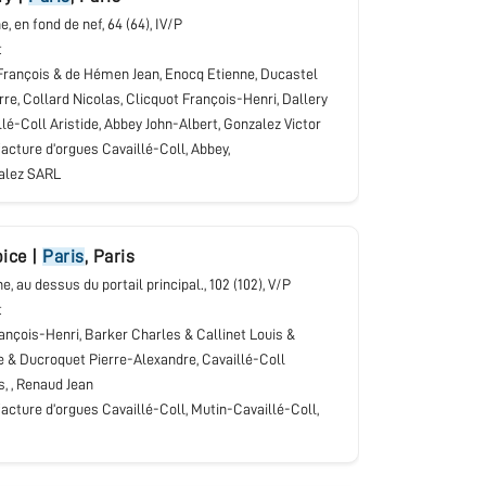
ne, en fond de nef
, 64 (64), IV/P
t
rançois & de Hémen Jean, Enocq Etienne, Ducastel
rre, Collard Nicolas, Clicquot François-Henri, Dallery
llé-Coll Aristide, Abbey John-Albert, Gonzalez Victor
cture d’orgues Cavaillé-Coll, Abbey,
alez SARL
pice
|
Paris
,
Paris
ne, au dessus du portail principal.
, 102 (102), V/P
t
ançois-Henri, Barker Charles & Callinet Louis &
 & Ducroquet Pierre-Alexandre, Cavaillé-Coll
s, , Renaud Jean
cture d’orgues Cavaillé-Coll, Mutin-Cavaillé-Coll,