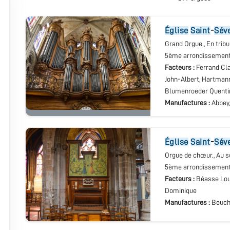
église
Saint
-
Sév
Grand Orgue.
, En trib
5ème arrondissemen
Facteurs :
Ferrand Cla
John-Albert, Hartmann
Blumenroeder Quenti
Manufactures :
Abbey
église
Saint
-
Sév
Orgue de chœur.
, Au 
5ème arrondissemen
Facteurs :
Béasse Lou
Dominique
Manufactures :
Beuch