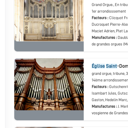
Grand Orgue.
, En trib
1er arrondisssement
Facteurs :
Clicquot Fr
Ducroquet Pierre-Alex
Maciet Adrien, Plet L
Manufactures :
Daubla
de grandes orgues (Me
église
Saint
-Dom
grand orgue
, tribune
, 
14ème arrondisseme
Facteurs :
Gutschenrit
Isambart Jules, Gutsc
Gaston, Hedelin Marc,
Manufactures :
J. Mer
vosgienne de Grande