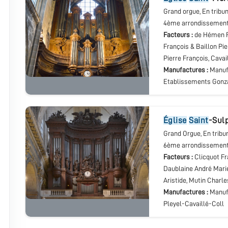
Grand orgue
, En tribu
4ème arrondissemen
Facteurs :
de Hémen F
François & Baillon Pie
Pierre François, Cavai
Manufactures :
Manufa
Etablissements Gonz
église
Saint
-Sul
Grand Orgue
, En tribu
6ème arrondissemen
Facteurs :
Clicquot Fr
Daublaine André Marie
Aristide, Mutin Charle
Manufactures :
Manufa
Pleyel-Cavaillé-Coll