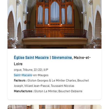
église
Saint
Macaire
|
Sèvremoine
,
Maine-et-
Loire
orgue
, Tribune
, 22 (22), II/P
Saint
-
Macaire
-en-Mauges
Facteurs :
Gloton Georges & Le Mintier Charles, Beuchet
Joseph, Villard Jean-Pascal, Toussaint Nicolas
Manufactures :
Gloton Le Mintier, Beuchet-Debierre