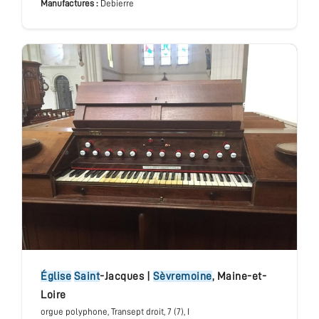
Manufactures :
Debierre
église
Saint
-Jacques
|
Sèvremoine
,
Maine-et-
Loire
orgue polyphone
, Transept droit
, 7 (7), I