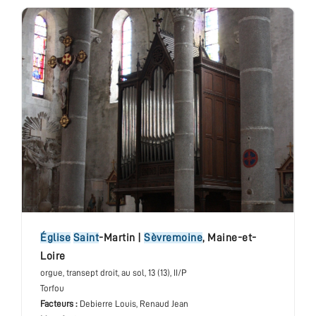
église
Saint
-Martin
|
Sèvremoine
,
Maine-et-
Loire
orgue
, transept droit, au sol
, 13 (13), II/P
Torfou
Facteurs :
Debierre Louis, Renaud Jean