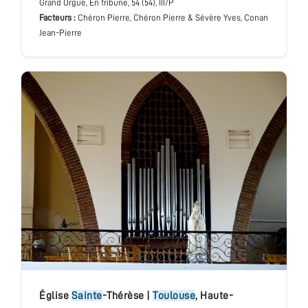
Grand Orgue
, En tribune
, 54 (54), III/P
Facteurs :
Chéron Pierre, Chéron Pierre & Sévère Yves, Conan
Jean-Pierre
église
Sainte
-Thérèse
|
Toulouse
,
Haute-