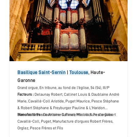
basilique
Saint
-
Sernin
|
Toulouse
,
Haute-
Garonne
Grand orgue
, En tribune, au fond de l'église
, 54 (54), III/P
Facteurs :
Delaunay Robert, Callinet Louis & Daublaine André
Marie, Cavaillé-Coll Aristide, Puget Maurice, Pesce Stéphane
& Robert Stéphane & Freyburger Pauline & L'Haridon
Gwennin & Pesce Antoine & Pesce Michel & Pesce Gilbert
Manufactures :
Daublaine-Callinet, Manufacture d’orgues
Cavaillé-Coll, Puget, Manufacture d’orgues Robert Frères,
Orglez, Pesce Frères et Fils