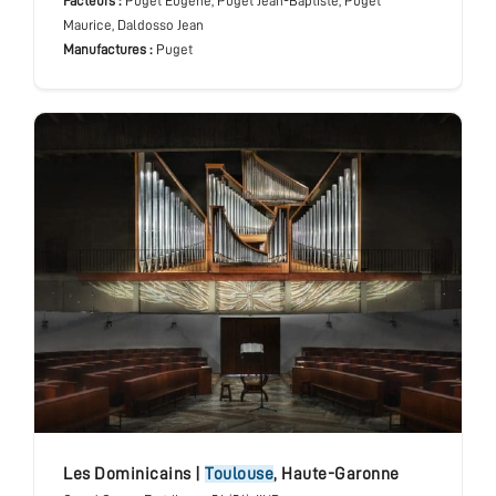
Facteurs :
Puget Eugène, Puget Jean-Baptiste, Puget
Maurice, Daldosso Jean
Manufactures :
Puget
Les Dominicains
|
Toulouse
,
Haute-Garonne