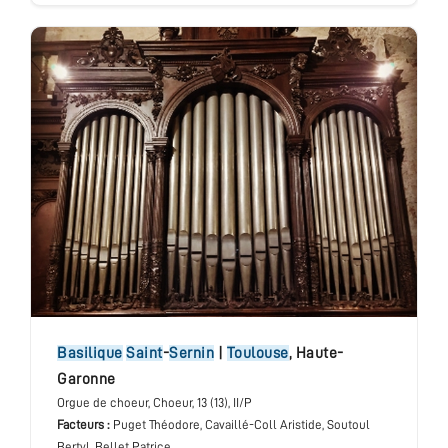
basilique
Saint
-
Sernin
|
Toulouse
,
Haute-
Garonne
Orgue de choeur
, Choeur
, 13 (13), II/P
Facteurs :
Puget Théodore, Cavaillé-Coll Aristide, Soutoul
Bertyl, Bellet Patrice