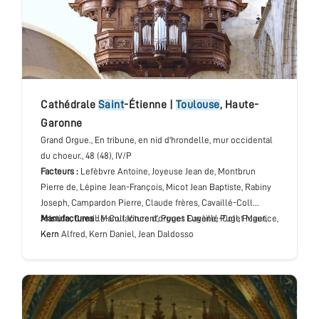
cathédrale
Saint
-Étienne
|
Toulouse
,
Haute-
Garonne
Grand Orgue.
, En tribune, en nid d'hrondelle, mur occidental
du choeur.
, 48 (48), IV/P
Facteurs :
Lefèbvre Antoine, Joyeuse Jean de, Montbrun
Pierre de, Lépine Jean-François, Micot Jean Baptiste, Rabiny
Joseph, Campardon Pierre, Claude frères, Cavaillé-Coll
Aristide, Cavaillé-Coll Vincent, Puget Eugène, Puget Maurice,
Manufactures :
Manufacture d’orgues Cavaillé-Coll, Puget,
Kern Alfred, Kern Daniel, Jean Daldosso
Kern