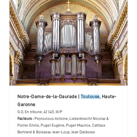
Notre-Dame-de-la-Daurade
|
Toulouse
,
Haute-
Garonne
G.O
, En tribune
, 42 (42), III/P
Facteurs :
Peyroulous Antoine, Lieberknecht Nicolas &
Poirier Emile, Puget Eugène, Puget Maurice, Cattiaux
Bertrand & Boisseau Jean-Loup, Jean Daldosso