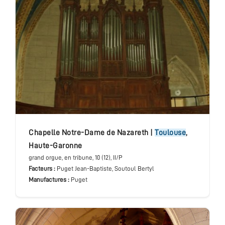
Chapelle Notre-Dame de Nazareth
|
Toulouse
,
Haute-Garonne
grand orgue
, en tribune
, 10 (12), II/P
Facteurs :
Puget Jean-Baptiste, Soutoul Bertyl
Manufactures :
Puget