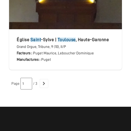
église
Saint
-Sylve
|
Toulouse
,
Haute-Garonne
Grand Orgue
, Tribune
, 9 (10), II/P
Facteurs :
Puget Maurice, Leboucher Dominique
Manufactures :
Puget
Page
/ 3