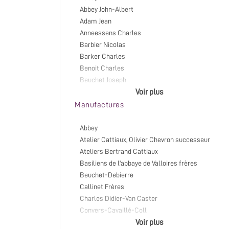
Abbey John-Albert
Adam Jean
Anneessens Charles
Barbier Nicolas
Barker Charles
Benoit Charles
Beuchet Joseph
Blési Jean
Voir plus
Bocquelet Bernard
Manufactures
Callinet Claude-Ignace
Callinet François
Abbey
Callinet Joseph
Atelier Cattiaux, Olivier Chevron successeur
Callinet Louis
Ateliers Bertrand Cattiaux
Carlier Philippe
Basiliens de l'abbaye de Valloires frères
Cattiaux Bertrand
Beuchet-Debierre
Caulier Pierre
Callinet Frères
Cavaillé-Coll Aristide
Charles Didier-Van Caster
Chevron Olivier
Convers-Cavaillé-Coll
Clergeau Jean-Baptiste-Germain (abbé) -
Dalstein-Haerpfer
Voir plus