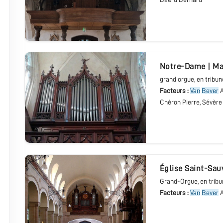
Notre-Dame
|
Ma
grand orgue
, en tribun
Facteurs :
Van
Bever
A
Chéron Pierre, Sévère
église Saint-Sau
Grand-Orgue
, en trib
Facteurs :
Van
Bever
A