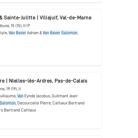
 & Sainte-Julitte
|
Villejuif
,
Val-de-Marne
ribune
, 15 (15), II/P
lyte,
Van
Bever
Adrien &
Van
Bever
Salomon
,
rre
|
Nielles-lès-Ardres
,
Pas-de-Calais
une
, 19 (19), II
uillaume,
Van
Eynde Jacobus, Guilmant Jean-
Salomon
, Decourcelle Pierre, Cattiaux Bertrand
rs Bertrand Cattiaux