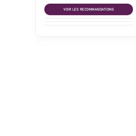
Van Bever Salomon
VOIR LES RECOMMANDATIONS
Van Brussel C.H.
Van Caster Didier
Van Eynde Jacobus
Van Peteghem Pierre Charles
Van den Brande Félix
Van den Heuvel Jan
Van der Haeghen Jean Joseph
Vandoren-Loncke
Vautrin Jean François
Verschneider Charles
Verschneider Jean-Frédéric II
Wetzel Martin
firma G.A. Hazen
Non renseigné