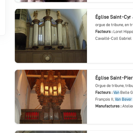
église Saint-Cyr
orgue de tribune
, en t
Facteurs :
Loret Hippo
Cavaillé-Coll Gabriel
église Saint-Pie
Orgue de tribune
, trib
Facteurs :
Van
Belle G
François II,
Van
Bever
Manufactures :
Atelie