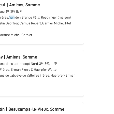
eul
|
Amiens
,
Somme
bune
, 19 (19), II/P
rères,
Van
den Brande Félix, Roethinger (maison)
lin Geoffroy, Camus Robert, Garnier Michel, Plet
acture Michel Garnier
my
|
Amiens
,
Somme
bune, dans le transept Nord
, 39 (39), III/P
Frères, Erman Pierre & Haerpfer Walter
ens de l'abbaye de Valloires frères, Haerpfer-Erman
tin
|
Beaucamps-le-Vieux
,
Somme