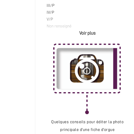
Legros Claude
III/P
Loncke Frédéric
IV/P
Loret Hippolyte
V/P
Lété Nicolas-Antoine
Non renseigné
Manufacture Grammet
Voir plus
Martin J.
Merklin Joseph
Muhleisen Ernest
Renard Auguste
Renaud Jean
Richard Jean
Roethinger Ets
Salmon Jean-Baptiste (XIXème siècle)
Schwenkedel Kurt
Schütze Friedrich
Stein Jean-Joseph
Treuillot Jean
Van Belle Guillaume
Quelques conseils pour éditer la photo
Van Bever Adrien
principale d'une fiche d'orgue
Van Bever Frères