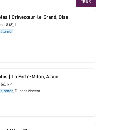
TRIER
olas
|
Crèvecœur-le-Grand
,
Oise
bune
, 8 (8), I
Salomon
olas
|
La Ferté-Milon
,
Aisne
6 (6), I/P
Salomon
, Dupont Vincent