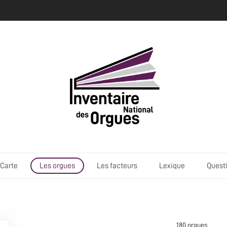
Carte
Les orgues
Les facteurs
Lexique
Quest
180 orgue
s