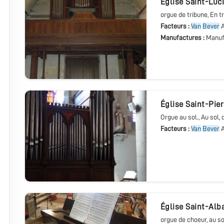
église Saint-Luc
orgue de tribune
, En t
Facteurs :
Van
Bever
A
Manufactures :
Manuf
église Saint-Pie
Orgue au sol.
, Au sol,
Facteurs :
Van
Bever
A
église Saint-Alb
orgue de choeur
, au s