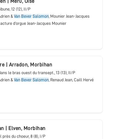
ien
|
Méru
,
Oise
ribune
, 12 (12), II/P
drien &
Van
Bever
Salomon
, Mounier Jean-Jacques
acture d’orgue Jean-Jacques Mounier
rre
|
Arradon
,
Morbihan
 dans le bras ouest du transept.
, 13 (13), II/P
drien &
Van
Bever
Salomon
, Renaud Jean, Caill Hervé
an
|
Elven
,
Morbihan
ol près du choeur
, 8 (8), I/P