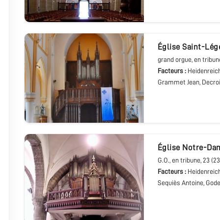
église Saint-Lég
grand orgue
, en tribun
Facteurs :
Heidenreich
Grammet Jean, Decroi
église Notre-Da
G.O.
, en tribune
, 23 (23
Facteurs :
Heidenreic
Sequiès Antoine, Gode