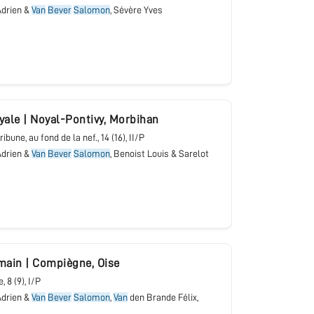
drien &
Van
Bever
Salomon
, Sévère Yves
yale
|
Noyal-Pontivy
,
Morbihan
tribune, au fond de la nef.
, 14 (16), II/P
drien &
Van
Bever
Salomon
, Benoist Louis & Sarelot
rmain
|
Compiègne
,
Oise
e
, 8 (9), I/P
drien &
Van
Bever
Salomon
,
Van
den Brande Félix,