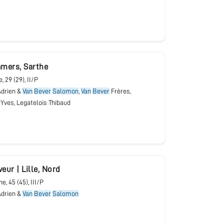
mers
,
Sarthe
e
, 29 (29), II/P
drien &
Van
Bever
Salomon
,
Van
Bever
Frères,
 Yves, Legatelois Thibaud
veur
|
Lille
,
Nord
une
, 45 (45), III/P
drien &
Van
Bever
Salomon