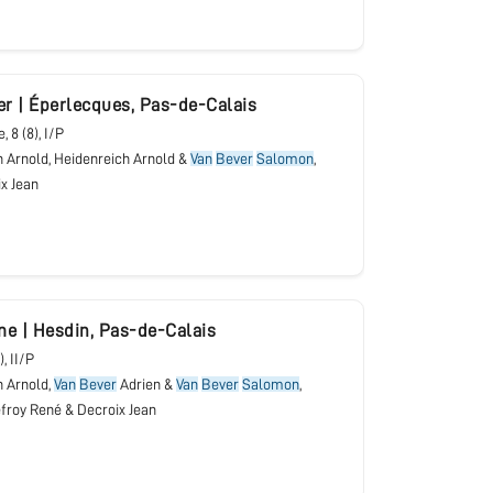
er
|
Éperlecques
,
Pas-de-Calais
e
, 8 (8), I/P
 Arnold, Heidenreich Arnold &
Van
Bever
Salomon
,
x Jean
me
|
Hesdin
,
Pas-de-Calais
), II/P
h Arnold,
Van
Bever
Adrien &
Van
Bever
Salomon
,
froy René & Decroix Jean