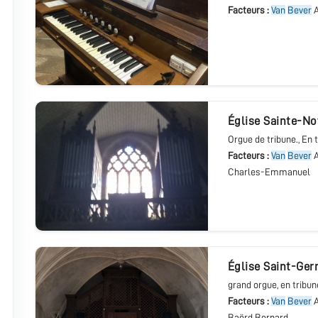
Facteurs :
Van
Bever
A
Église Sainte-No
Orgue de tribune.
, En 
Facteurs :
Van
Bever
A
Charles-Emmanuel
église Saint-Ge
grand orgue
, en tribun
Facteurs :
Van
Bever
A
Baërd Bernard