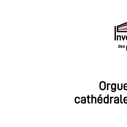
Orgu
cathédral