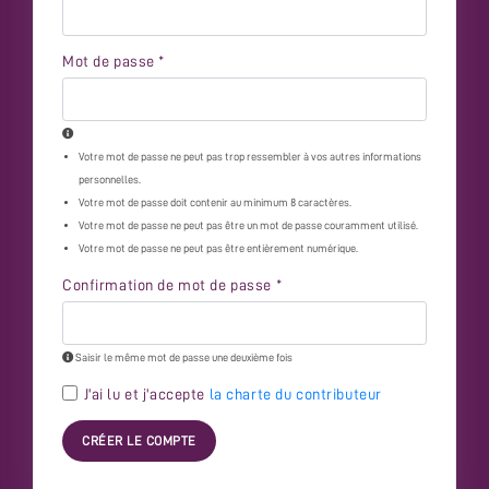
Mot de passe
*
Votre mot de passe ne peut pas trop ressembler à vos autres informations
personnelles.
Votre mot de passe doit contenir au minimum 8 caractères.
Votre mot de passe ne peut pas être un mot de passe couramment utilisé.
Votre mot de passe ne peut pas être entièrement numérique.
Confirmation de mot de passe
*
Saisir le même mot de passe une deuxième fois
J'ai lu et j'accepte
la charte du contributeur
CRÉER LE COMPTE