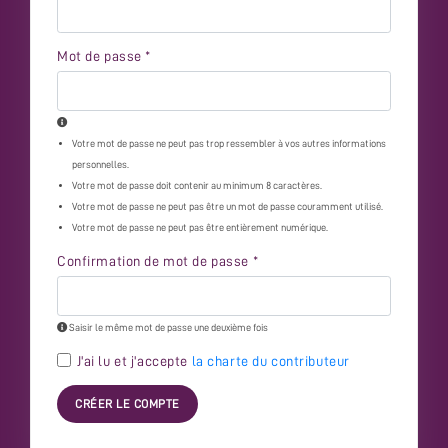
Mot de passe
*
Votre mot de passe ne peut pas trop ressembler à vos autres informations
personnelles.
Votre mot de passe doit contenir au minimum 8 caractères.
Votre mot de passe ne peut pas être un mot de passe couramment utilisé.
Votre mot de passe ne peut pas être entièrement numérique.
Confirmation de mot de passe
*
Saisir le même mot de passe une deuxième fois
J'ai lu et j'accepte
la charte du contributeur
CRÉER LE COMPTE