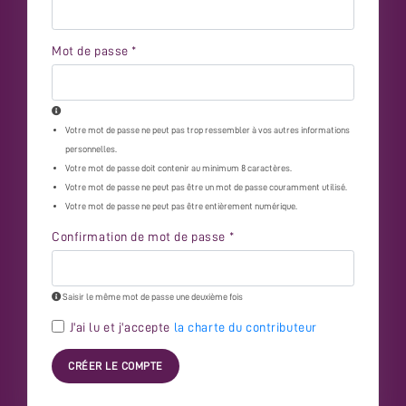
Mot de passe
*
Votre mot de passe ne peut pas trop ressembler à vos autres informations
personnelles.
Votre mot de passe doit contenir au minimum 8 caractères.
Votre mot de passe ne peut pas être un mot de passe couramment utilisé.
Votre mot de passe ne peut pas être entièrement numérique.
Confirmation de mot de passe
*
Saisir le même mot de passe une deuxième fois
J'ai lu et j'accepte
la charte du contributeur
CRÉER LE COMPTE