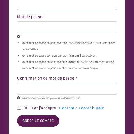
Mot de passe
*
Votre mot de passe ne peut pas trop ressembler à vos autres informations
personnelles.
Votre mot de passe doit contenir au minimum 8 caractères.
Votre mot de passe ne peut pas être un mot de passe couramment utilisé.
Votre mot de passe ne peut pas être entièrement numérique.
Confirmation de mot de passe
*
Saisir le même mot de passe une deuxième fois
J'ai lu et j'accepte
la charte du contributeur
CRÉER LE COMPTE