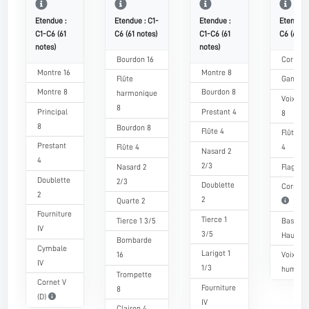
Etendue :
Etendue : C1-
Etendue :
Etendue 
C1-C6 (61
C6 (61 notes)
C1-C6 (61
C6 (61 no
notes)
notes)
Bourdon 16
Cor de n
Montre 16
Montre 8
Flûte
Gambe 
Montre 8
Bourdon 8
harmonique
Voix cél
8
Principal
Prestant 4
8
8
Bourdon 8
Flûte 4
Flûte d
Prestant
Flûte 4
4
Nasard 2
4
2/3
Nasard 2
Flageole
Doublette
2/3
Doublette
Cornet V
2
2
Quarte 2
Fourniture
Tierce 1
Tierce 1 3/5
Basson-
IV
3/5
Hautboi
Bombarde
Cymbale
Larigot 1
16
Voix
IV
1/3
humain
Trompette
Cornet V
Fourniture
8
(D)
IV
Clairon 4