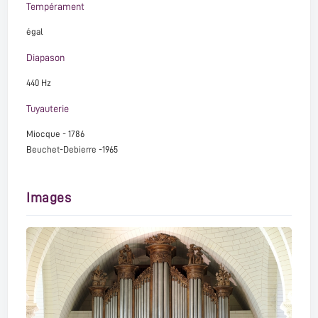
Tempérament
égal
Diapason
440 Hz
Tuyauterie
Miocque - 1786
Beuchet-Debierre -1965
Images