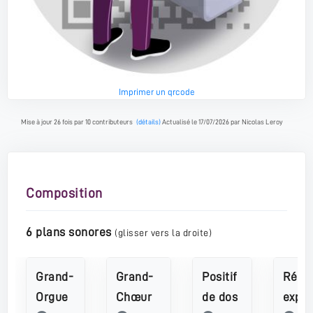
Imprimer un qrcode
Mise à jour 26 fois par 10 contributeurs
(détails)
Actualisé le 17/07/2026 par Nicolas Leroy
Composition
6 plans sonores
(glisser vers la droite)
Grand-
Grand-
Positif
Récit
Orgue
Chœur
de dos
expre