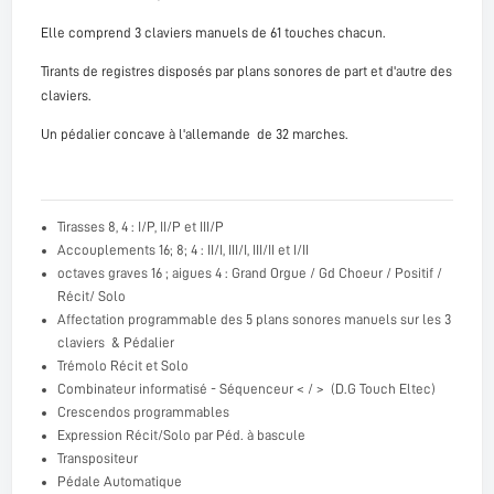
Elle comprend 3 claviers manuels de 61 touches chacun.
Tirants de registres disposés par plans sonores de part et d'autre des
claviers.
Un pédalier concave à l'allemande de 32 marches.
Tirasses 8, 4 : I/P, II/P et III/P
Accouplements 16; 8; 4 : II/I, III/I, III/II et I/II
octaves graves 16 ; aigues 4 : Grand Orgue / Gd Choeur / Positif /
Récit/ Solo
Affectation programmable des 5 plans sonores manuels sur les 3
claviers & Pédalier
Trémolo Récit et Solo
Combinateur informatisé - Séquenceur < / > (D.G Touch Eltec)
Crescendos programmables
Expression Récit/Solo par Péd. à bascule
Transpositeur
Pédale Automatique