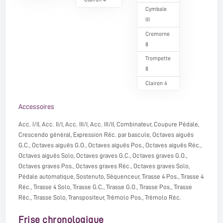
Cymbale
III
Cromorne
8
Trompette
8
Clairon 4
Accessoires
Acc. I/II, Acc. II/I, Acc. III/I, Acc. III/II, Combinateur, Coupure Pédale,
Crescendo général, Expression Réc. par bascule, Octaves aiguës
G.C., Octaves aiguës G.O., Octaves aiguës Pos., Octaves aiguës Réc.,
Octaves aiguës Solo, Octaves graves G.C., Octaves graves G.O.,
Octaves graves Pos., Octaves graves Réc., Octaves graves Solo,
Pédale automatique, Sostenuto, Séquenceur, Tirasse 4 Pos., Tirasse 4
Réc., Tirasse 4 Solo, Tirasse G.C., Tirasse G.O., Tirasse Pos., Tirasse
Réc., Tirasse Solo, Transpositeur, Trémolo Pos., Trémolo Réc.
Frise chronologique