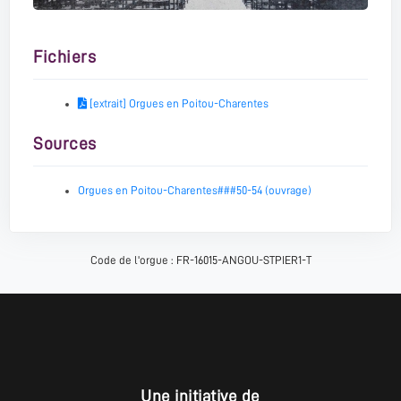
Fichiers
[extrait] Orgues en Poitou-Charentes
Sources
Orgues en Poitou-Charentes###50-54 (ouvrage)
Code de l'orgue : FR-16015-ANGOU-STPIER1-T
Une initiative de