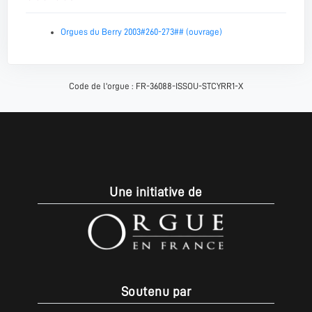
Orgues du Berry 2003#260-273## (ouvrage)
Code de l'orgue : FR-36088-ISSOU-STCYRR1-X
Une initiative de
Soutenu par