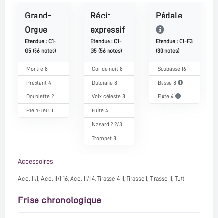
Grand-
Récit
Pédale
Orgue
expressif
Etendue : C1-
Etendue : C1-
Etendue : C1-F3
G5 (56 notes)
G5 (56 notes)
(30 notes)
Montre 8
Cor de nuit 8
Soubasse 16
Prestant 4
Dulciane 8
Basse 8
Doublette 2
Voix céleste 8
Flûte 4
Plein-Jeu II
Flûte 4
Nasard 2 2/3
Trompet 8
Accessoires
Acc. II/I, Acc. II/I 16, Acc. II/I 4, Tirasse 4 II, Tirasse I, Tirasse II, Tutti
Frise chronologique