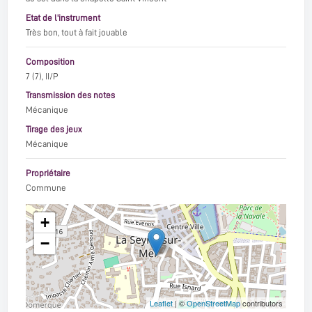
Etat de l'instrument
Très bon, tout à fait jouable
Composition
7 (7), II/P
Transmission des notes
Mécanique
Tirage des jeux
Mécanique
Propriétaire
Commune
+
−
Leaflet
| ©
OpenStreetMap
contributors