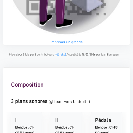
Imprimer un qrcode
Mise à jour 3 fois par 3 contributeurs
(détails)
Actualisé le 16/03/2026 par Jean Barragan
Composition
3 plans sonores
(glisser vers la droite)
I
II
Pédale
Etendue : C1-
Etendue : C1-
Etendue : C1-F3
G5 (56 notes)
G5 (56 notes)
(30 notes)