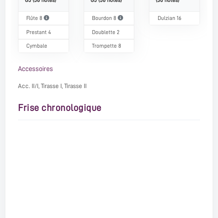
Flûte 8
Bourdon 8
Dulzian 16
Prestant 4
Doublette 2
Cymbale
Trompette 8
Accessoires
Acc. II/I, Tirasse I, Tirasse II
Frise chronologique