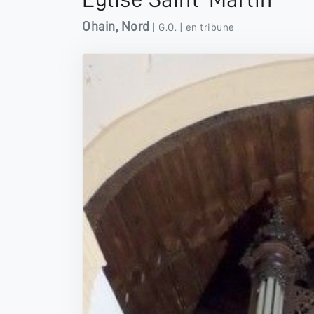
Ohain
,
Nord
|
G.O.
| en tribune