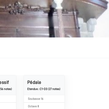
essif
Pédale
(56 notes)
Etendue : C1-D3 (27 notes)
​Soubasse 16
Octave 8