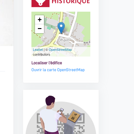
+
−
Leaflet
| ©
OpenStreetMap
contributors
Localiser l'édifice
Ouvrir la carte OpenStreetMap