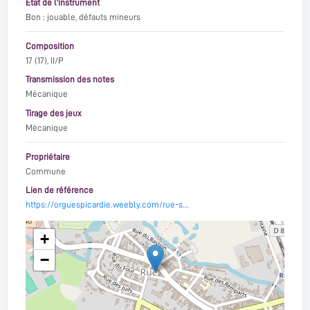
Etat de l'instrument
Bon : jouable, défauts mineurs
Composition
17 (17), II/P
Transmission des notes
Mécanique
Tirage des jeux
Mécanique
Propriétaire
Commune
Lien de référence
https://orguespicardie.weebly.com/rue-s…
+
−