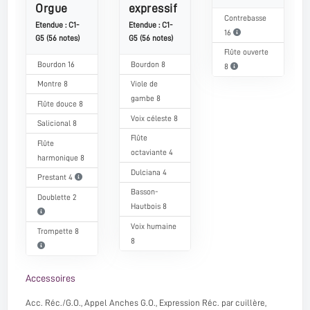
Orgue
expressif
Contrebasse
Etendue : C1-
Etendue : C1-
16
G5 (56 notes)
G5 (56 notes)
Flûte ouverte
Bourdon 16
Bourdon 8
8
Montre 8
Viole de
gambe 8
Flûte douce 8
Voix céleste 8
Salicional 8
Flûte
Flûte
octaviante 4
harmonique 8
Dulciana 4
Prestant 4
Basson-
Doublette 2
Hautbois 8
Voix humaine
Trompette 8
8
Accessoires
Acc. Réc./G.O., Appel Anches G.O., Expression Réc. par cuillère,