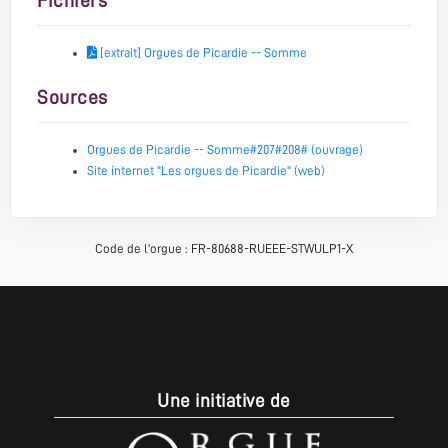
Fichiers
[extrait] Orgues de Picardie -- Somme
Sources
Orgues de Picardie -- Somme#207#208# (ouvrage)
Site internet "Les orgues de Picardie" (web)
Code de l'orgue : FR-80688-RUEEE-STWULP1-X
Une initiative de