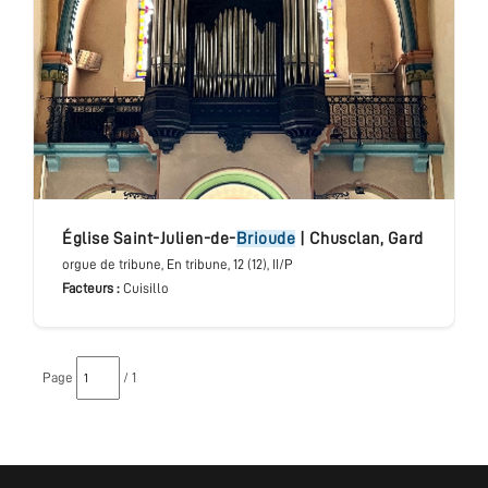
église Saint-Julien-de-
Brioude
|
Chusclan
,
Gard
orgue de tribune
, En tribune
, 12 (12), II/P
Facteurs :
Cuisillo
Page
/ 1