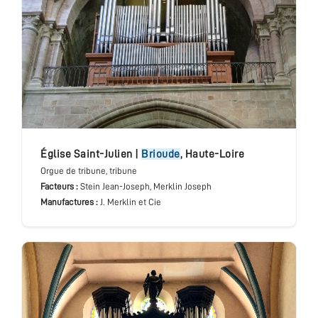
église Saint-Julien
|
Brioude
,
Haute-Loire
Orgue de tribune
, tribune
Facteurs :
Stein Jean-Joseph, Merklin Joseph
Manufactures :
J. Merklin et Cie