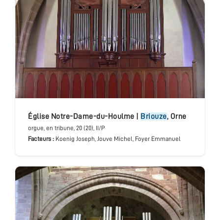
église Notre-Dame-du-Houlme
|
Briouze
,
Orne
orgue
, en tribune
, 20 (20), II/P
Facteurs :
Koenig Joseph, Jouve Michel, Foyer Emmanuel