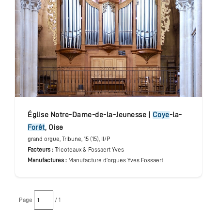
église Notre-Dame-de-la-Jeunesse
|
Coye
-la-
Forêt
,
Oise
grand orgue
, Tribune
, 15 (15), II/P
Facteurs :
Tricoteaux & Fossaert Yves
Manufactures :
Manufacture d’orgues Yves Fossaert
Page
/ 1