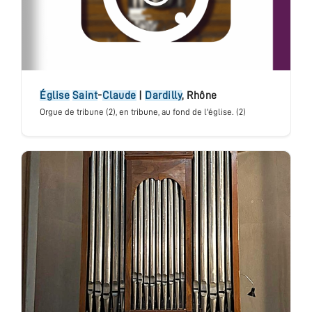
église
Saint
-
Claude
|
Dardilly
,
Rhône
Orgue de tribune (2)
, en tribune, au fond de l'église. (2)