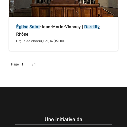
église
Saint
-Jean-Marie-Vianney
|
Dardilly
,
Rhône
Orgue de choeur
, Sol
, 16 (16), II/P
Page
/ 1
Une initiative de