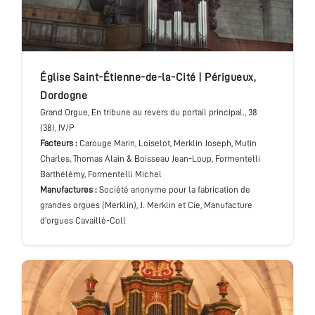
église Saint-Étienne-de-la-Cité
|
Périgueux
,
Dordogne
Grand Orgue
, En tribune au revers du portail principal.
, 38
(38), IV/P
Facteurs :
Carouge Marin, Loiselot, Merklin Joseph, Mutin
Charles, Thomas Alain & Boisseau Jean-Loup, Formentelli
Barthélémy, Formentelli Michel
Manufactures :
Société anonyme pour la fabrication de
grandes orgues (Merklin), J. Merklin et Cie, Manufacture
d’orgues Cavaillé-Coll