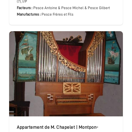
(7), I/P
Facteurs :
Pesce Antoine & Pesce Michel & Pesce Gilbert
Manufactures :
Pesce Frères et Fils
Appartement de M. Chapelet
|
Montpon-