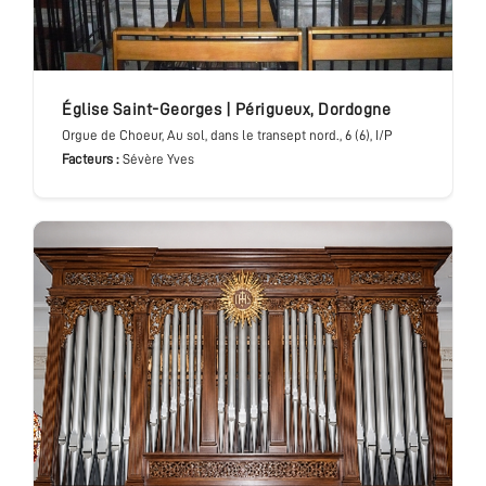
église Saint-Georges
|
Périgueux
,
Dordogne
Orgue de Choeur
, Au sol, dans le transept nord.
, 6 (6), I/P
Facteurs :
Sévère Yves