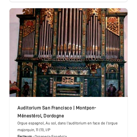
Auditorium San Francisco
|
Montpon-
Ménestérol
,
Dordogne
Orgue espagnol
, Au sol, dans l'auditorium en face de l'orgue
majorquin
, 11 (11), I/P
Facteurs :
Organeria Española