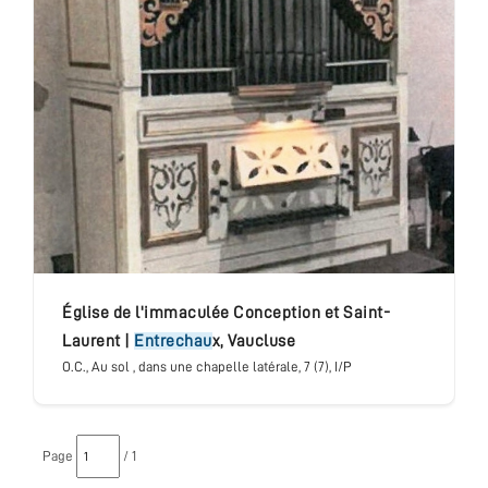
Église de l'immaculée Conception et Saint-
Laurent
|
Entrechau
x
,
Vaucluse
O.C.
, Au sol , dans une chapelle latérale
, 7 (7), I/P
Page
/ 1