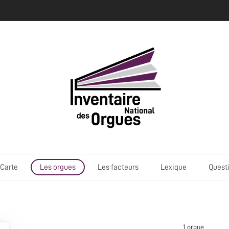
Carte
Les orgues
Les facteurs
Lexique
Quest
1 orgue