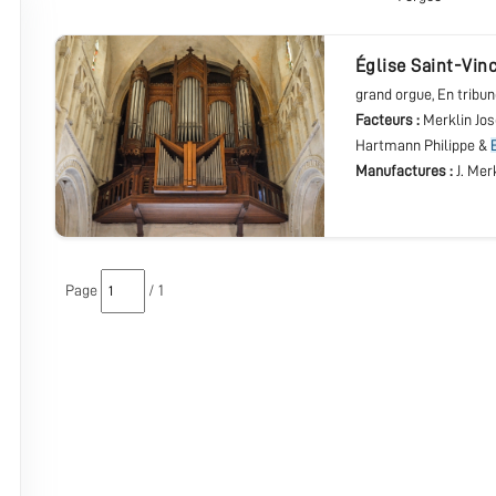
église Saint-Vi
grand orgue
, En tribu
Facteurs :
Merklin Jos
Hartmann Philippe &
Manufactures :
J. Mer
Page
/ 1