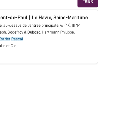
TRIER
ncent-de-Paul
|
Le Havre
,
Seine-Maritime
ne, au-dessus de l'entrée principale
, 47 (47), III/P
eph, Godefroy & Dubosc, Hartmann Philippe,
Estrier
Pascal
klin et Cie