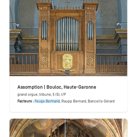
Assomption
|
Bouloc
,
Haute-Garonne
grand orgue
, tribune
, 5 (5), I/P
Facteurs :
Feuga
Bertrand
, Raupp Bernard, Bancells Gérard