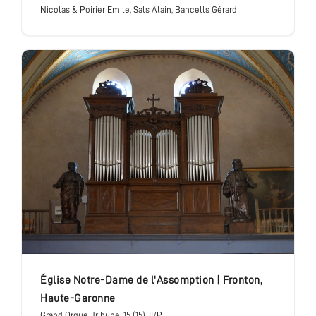
Nicolas & Poirier Emile, Sals Alain, Bancells Gérard
église Notre-Dame de l'Assomption
|
Fronton
,
Haute-Garonne
Grand Orgue
, Tribune
, 15 (15), II/P