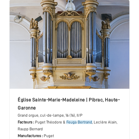
église Sainte-Marie-Madeleine
|
Pibrac
,
Haute-
Garonne
Grand orgue
, cul-de-lampe
, 16 (16), II/P
Facteurs :
Puget Théodore &
Feuga
Bertrand
, Leclère Alain,
Raupp Bernard
Manufactures :
Puget