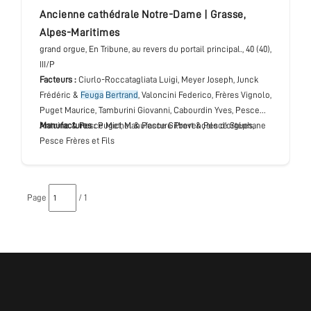
ancienne cathédrale Notre-Dame
|
Grasse
,
Alpes-Maritimes
grand orgue
, En Tribune, au revers du portail principal.
, 40 (40),
III/P
Facteurs :
Ciurlo-Roccatagliata Luigi, Meyer Joseph, Junck
Frédéric &
Feuga
Bertrand
, Valoncini Federico, Frères Vignolo,
Puget Maurice, Tamburini Giovanni, Cabourdin Yves, Pesce
Antoine & Pesce Michel & Pesce Gilbert & Pesce Stéphane
Manufactures :
Puget, Manufacture Provençale d’orgues,
Pesce Frères et Fils
Page
/ 1