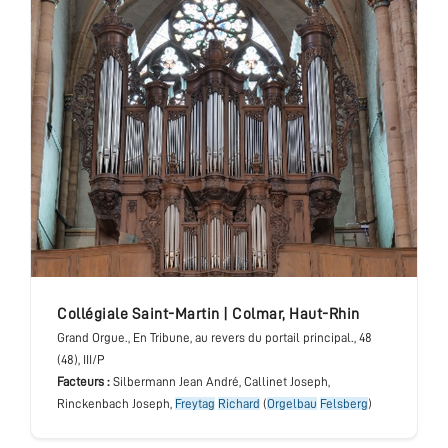
collégiale Saint-Martin
|
Colmar
,
Haut-Rhin
Grand Orgue.
, En Tribune, au revers du portail principal.
, 48
(48), III/P
Facteurs :
Silbermann Jean André, Callinet Joseph,
Rinckenbach Joseph,
Freytag
Richard
(
Orgelbau
Felsberg
)