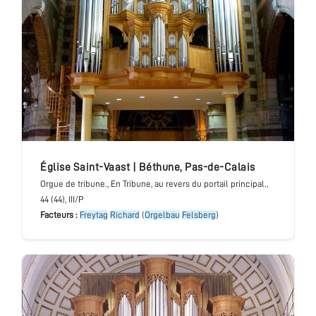
église Saint-Vaast
|
Béthune
,
Pas-de-Calais
Orgue de tribune.
, En Tribune, au revers du portail principal.
,
44 (44), III/P
Facteurs :
Freytag
Richard
(
Orgelbau
Felsberg
)