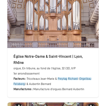
église Notre-Dame & Saint-Vincent
|
Lyon
,
Rhône
orgue
, En tribune, au fond de l'église
, 32 (32), II/P
1er arrondisssement
Facteurs :
Tricoteaux Jean-Marie &
Freytag
Richard
(
Orgelbau
Felsberg
) & Aubertin Bernard
Manufactures :
Manufacture d’orgues Bernard Aubertin