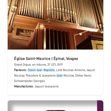
église Saint-Maurice
|
Épinal
,
Vosges
Grand Orgue
, en tribune
, 37 (37), III/P
Facteurs :
Gavot
Jean
-
Baptiste
, Lété Nicolas-Antoine, Jaquot
Nicolas-Théodore & Jeanpierre
Jean
-Nicolas, Didier Henri,
Schwenkedel Georges
Manufactures :
Jaquot-Jeanpierre