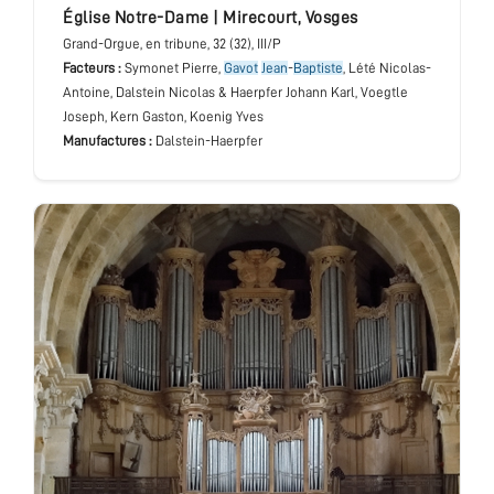
église Notre-Dame
|
Mirecourt
,
Vosges
Grand-Orgue
, en tribune
, 32 (32), III/P
Facteurs :
Symonet Pierre,
Gavot
Jean
-
Baptiste
, Lété Nicolas-
Antoine, Dalstein Nicolas & Haerpfer Johann Karl, Voegtle
Joseph, Kern Gaston, Koenig Yves
Manufactures :
Dalstein-Haerpfer