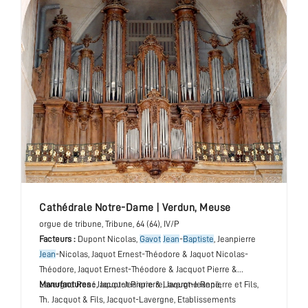
cathédrale Notre-Dame
|
Verdun
,
Meuse
orgue de tribune
, Tribune
, 64 (64), IV/P
Facteurs :
Dupont Nicolas,
Gavot
Jean
-
Baptiste
, Jeanpierre
Jean
-Nicolas, Jaquot Ernest-Théodore & Jaquot Nicolas-
Théodore, Jaquot Ernest-Théodore & Jacquot Pierre &
Lavergne René, Jacquot Pierre & Lavergne René,
Manufactures :
Jaquot-Jeanpierre, Jaquot-Jeanpierre et Fils,
Th. Jacquot & Fils, Jacquot-Lavergne, Etablissements