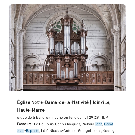
église Notre-Dame-de-la-Nativité
|
Joinville
,
Haute-Marne
orgue de tribune
, en tribune en fond de nef
, 29 (29), III/P
Facteurs :
Le Bé Louis, Cochu Jacques, Richard
Jean
,
Gavot
Jean
-
Baptiste
, Lété Nicolas-Antoine, Georgel Louis, Koenig