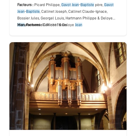
Facteurs :
Picard Philippe,
Gavot
Jean
-
Baptiste
père,
Gavot
Jean
-
Baptiste
, Callinet Joseph, Callinet Claude-Ignace,
Bossier Jules, Georgel Louis, Hartmann Philippe & Deloye
Jean
Manufactures :
, Formentelli Michel & Deloye
Callinet Frères
Jean