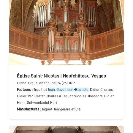
église Saint-Nicolas
|
Neufchâteau
,
Vosges
Grand-Orgue
, en tribune
, 26 (26), II/P
Facteurs :
Treuillot
Jean
,
Gavot
Jean
-
Baptiste
, Didier Charles,
Didier-Van Caster Charles & Jaquot Nicolas-Théodore, Didier
Henri, Schwenkedel Kurt
Manufactures :
Jaquot-Jeanpierre et Cie