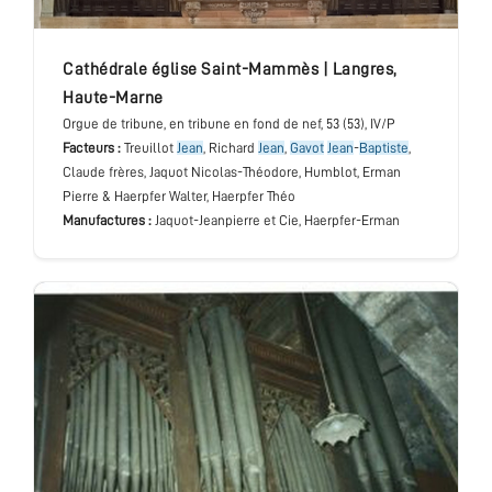
cathédrale église Saint-Mammès
|
Langres
,
Haute-Marne
Orgue de tribune
, en tribune en fond de nef
, 53 (53), IV/P
Facteurs :
Treuillot
Jean
, Richard
Jean
,
Gavot
Jean
-
Baptiste
,
Claude frères, Jaquot Nicolas-Théodore, Humblot, Erman
Pierre & Haerpfer Walter, Haerpfer Théo
Manufactures :
Jaquot-Jeanpierre et Cie, Haerpfer-Erman