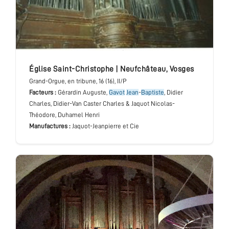
église Saint-Christophe
|
Neufchâteau
,
Vosges
Grand-Orgue
, en tribune
, 16 (16), II/P
Facteurs :
Gérardin Auguste,
Gavot
Jean
-
Baptiste
, Didier
Charles, Didier-Van Caster Charles & Jaquot Nicolas-
Théodore, Duhamel Henri
Manufactures :
Jaquot-Jeanpierre et Cie