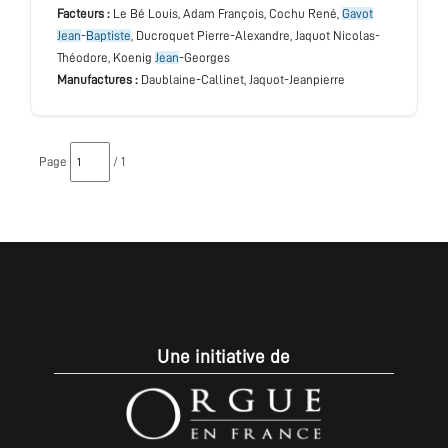
Facteurs :
Le Bé Louis, Adam François, Cochu René,
Gavot
Jean
-
Baptiste
, Ducroquet Pierre-Alexandre, Jaquot Nicolas-
Théodore, Koenig
Jean
-Georges
Manufactures :
Daublaine-Callinet, Jaquot-Jeanpierre
Page
/ 1
Une initiative de