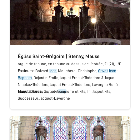
église Saint-Grégoire
|
Stenay
,
Meuse
orgue de tribune
, en tribune au dessus de l'entrée
, 21 (21), II/P
Facteurs :
Boizard
Jean
, Moucherel Christophe,
Gavot
Jean
-
Baptiste
, Déjardin Emile, Jaquot Ernest-Théodore & Jaquot
Nicolas-Théodore, Jaquot Ernest-Théodore, Lavergne René &
Jacquot Pierre, Gomrée
Manufactures :
Jaquot-Jeanpierre et Fils, Th. Jaquot Fils,
Jean
Successeur, Jacquot-Lavergne