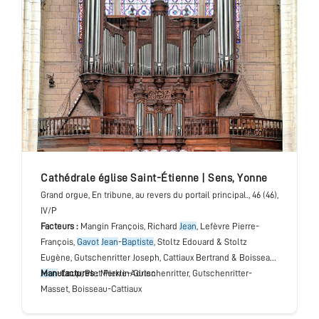
cathédrale église Saint-Étienne
|
Sens
,
Yonne
Grand orgue
, En tribune, au revers du portail principal.
, 46 (46),
IV/P
Facteurs :
Mangin François, Richard
Jean
, Lefèvre Pierre-
François,
Gavot
Jean
-
Baptiste
, Stoltz Edouard & Stoltz
Eugène, Gutschenritter Joseph, Cattiaux Bertrand & Boisseau
Jean
Manufactures :
-Loup, Plet Pierre-Adrien
Merklin-Gutschenritter, Gutschenritter-
Masset, Boisseau-Cattiaux