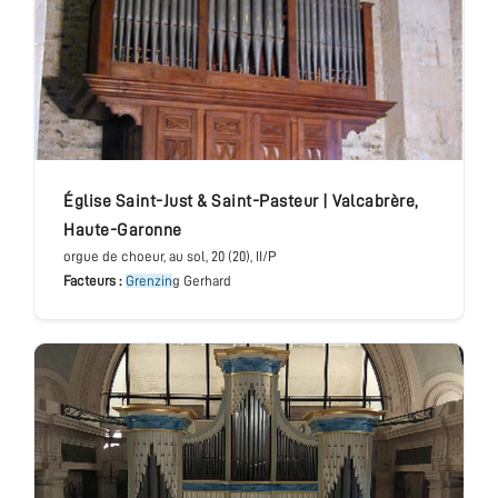
église Saint-Just & Saint-Pasteur
|
Valcabrère
,
Haute-Garonne
orgue de choeur
, au sol
, 20 (20), II/P
Facteurs :
Grenzin
g Gerhard