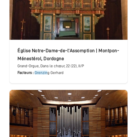
église Notre-Dame-de-l'Assomption
|
Montpon-
Ménestérol
,
Dordogne
Grand-Orgue
, Dans le chœur
, 22 (22), II/P
Facteurs :
Grenzin
g Gerhard