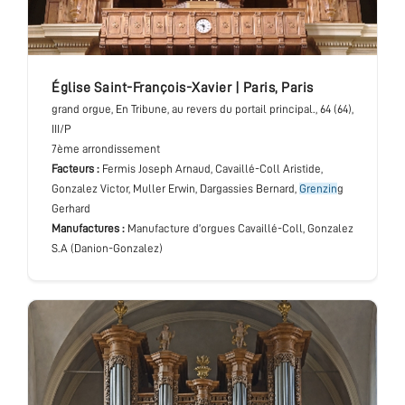
église Saint-François-Xavier
|
Paris
,
Paris
grand orgue
, En Tribune, au revers du portail principal.
, 64 (64),
III/P
7ème arrondissement
Facteurs :
Fermis Joseph Arnaud, Cavaillé-Coll Aristide,
Gonzalez Victor, Muller Erwin, Dargassies Bernard,
Grenzin
g
Gerhard
Manufactures :
Manufacture d’orgues Cavaillé-Coll, Gonzalez
S.A (Danion-Gonzalez)