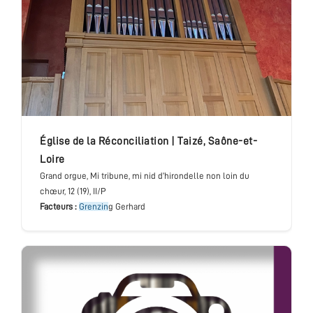
église de la Réconciliation
|
Taizé
,
Saône-et-
Loire
Grand orgue
, Mi tribune, mi nid d’hirondelle non loin du
chœur
, 12 (19), II/P
Facteurs :
Grenzin
g Gerhard