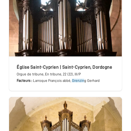
église Saint-Cyprien
|
Saint-Cyprien
,
Dordogne
Orgue de tribune
, En tribune
, 22 (22), III/P
Facteurs :
Larroque François abbé,
Grenzin
g Gerhard