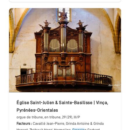
église Saint-Julien & Sainte-Basilisse
|
Vinça
,
Pyrénées-Orientales
orgue de tribune
, en tribune
, 29 (29), III/P
Facteurs :
Cavaillé Jean-Pierre, Grinda Antoine & Grinda
Honoré, Thébault Henri, Hermeline,
Grenzin
g Gerhard