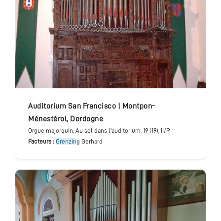
Auditorium San Francisco
|
Montpon-
Ménestérol
,
Dordogne
Orgue majorquin
, Au sol dans l'auditorium
, 19 (19), II/P
Facteurs :
Grenzin
g Gerhard