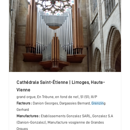
cathédrale Saint-Étienne
|
Limoges
,
Haute-
Vienne
grand orgue
, En Tribune, en fond de nef.
, 51 (51), III/P
Facteurs :
Danion Georges, Dargassies Bernard,
Grenzin
g
Gerhard
Manufactures :
Etablissements Gonzalez SARL, Gonzalez S.A
(Danion-Gonzalez), Manufacture vosgienne de Grandes
Orgues