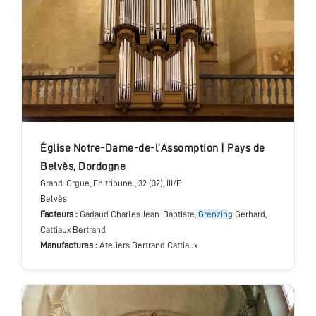
église Notre-Dame-de-l’Assomption
|
Pays de
Belvès
,
Dordogne
Grand-Orgue
, En tribune.
, 32 (32), III/P
Belvès
Facteurs :
Gadaud Charles Jean-Baptiste,
Grenzin
g Gerhard,
Cattiaux Bertrand
Manufactures :
Ateliers Bertrand Cattiaux