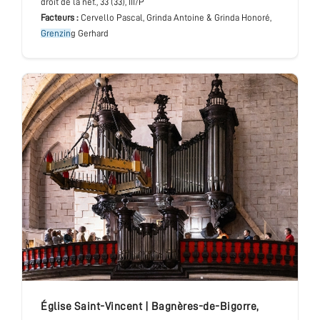
droit de la nef.
, 33 (33), III/P
Facteurs :
Cervello Pascal, Grinda Antoine & Grinda Honoré,
Grenzin
g Gerhard
église Saint-Vincent
|
Bagnères-de-Bigorre
,