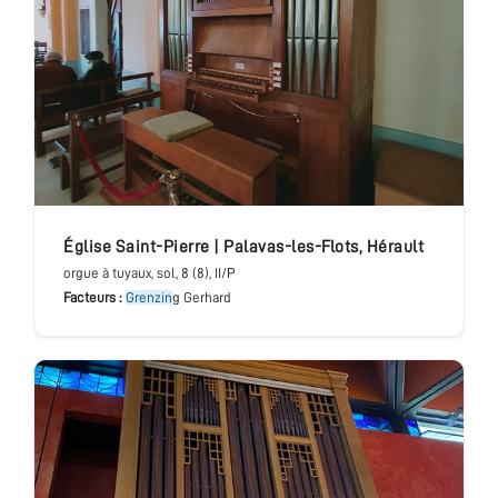
église Saint-Pierre
|
Palavas-les-Flots
,
Hérault
orgue à tuyaux
, sol
, 8 (8), II/P
Facteurs :
Grenzin
g Gerhard