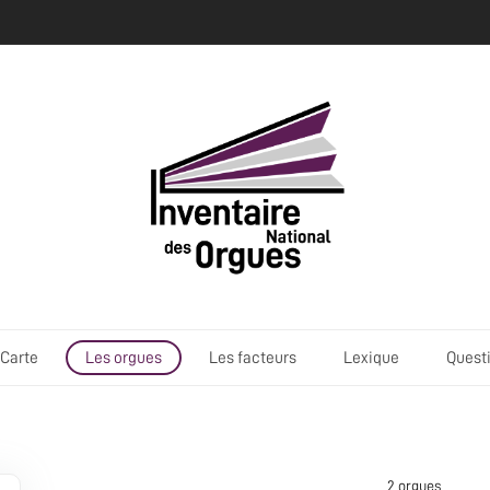
Carte
Les orgues
Les facteurs
Lexique
Quest
2 orgue
s