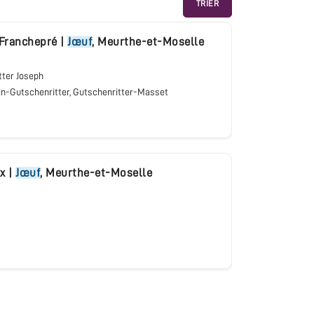
TRIER
Franchepré
|
Jœuf
,
Meurthe-et-Moselle
tter Joseph
in-Gutschenritter, Gutschenritter-Masset
ix
|
Jœuf
,
Meurthe-et-Moselle