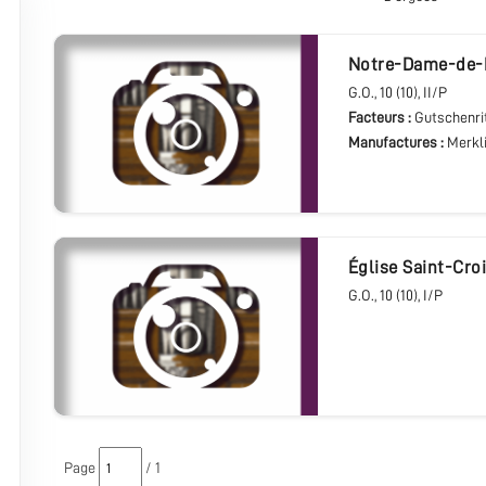
Notre-Dame-de-
G.O.
, 10 (10), II/P
Facteurs :
Gutschenri
Manufactures :
Merkl
église Saint-Cro
G.O.
, 10 (10), I/P
Page
/ 1