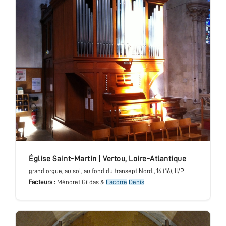
église Saint-Martin
|
Vertou
,
Loire-Atlantique
grand orgue
, au sol, au fond du transept Nord.
, 16 (16), II/P
Facteurs :
Ménoret Gildas &
Lacorre
Denis