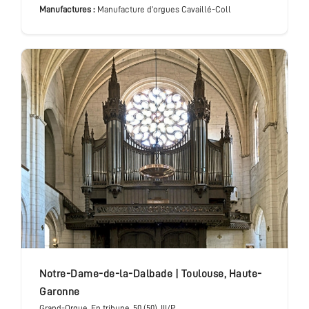
Manufactures :
Manufacture d’orgues Cavaillé-Coll
Notre-Dame-de-la-Dalbade
|
Toulouse
,
Haute-
Garonne
Grand-Orgue
, En tribune
, 50 (50), III/P