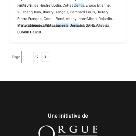
Facteurs :
de Hestre Oudin, Collet
Denys
, Enocq Etienne,
Vuisbecq Jean, Thierry François, Péronard Louis, Dallery
Pierre François, Cochu René, Abbey John-Albert, Déjardin
Emile, Gonzalez Victor,
Manufactures :
Etablissements Gonzalez SARL, Ateliers
Lacorre
Denis
& Quoirin Alice &
Quoirin Pascal
Quoirin
Page
/ 2
Une initiative de