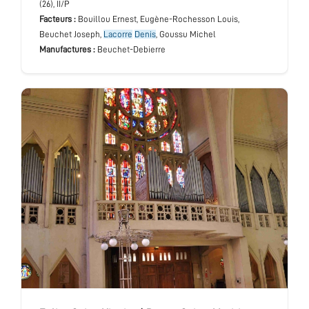
(26), II/P
Facteurs :
Bouillou Ernest, Eugène-Rochesson Louis,
Beuchet Joseph,
Lacorre
Denis
, Goussu Michel
Manufactures :
Beuchet-Debierre