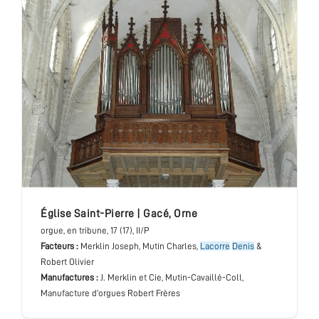
église Saint-Pierre
|
Gacé
,
Orne
orgue
, en tribune
, 17 (17), II/P
Facteurs :
Merklin Joseph, Mutin Charles,
Lacorre
Denis
&
Robert Olivier
Manufactures :
J. Merklin et Cie, Mutin-Cavaillé-Coll,
Manufacture d’orgues Robert Frères