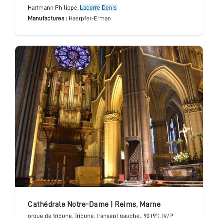
Hartmann Philippe,
Lacorre
Denis
Manufactures :
Haerpfer-Erman
cathédrale Notre-Dame
|
Reims
,
Marne
orgue de tribune
, Tribune, transept gauche.
, 90 (91), IV/P