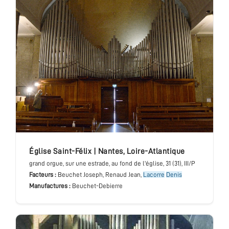
église Saint-Félix
|
Nantes
,
Loire-Atlantique
grand orgue
, sur une estrade, au fond de l'église
, 31 (31), III/P
Facteurs :
Beuchet Joseph, Renaud Jean,
Lacorre
Denis
Manufactures :
Beuchet-Debierre