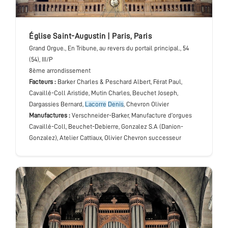
église Saint-Augustin
|
Paris
,
Paris
Grand Orgue.
, En Tribune, au revers du portail principal.
, 54
(54), III/P
8ème arrondissement
Facteurs :
Barker Charles & Peschard Albert, Férat Paul,
Cavaillé-Coll Aristide, Mutin Charles, Beuchet Joseph,
Dargassies Bernard,
Lacorre
Denis
, Chevron Olivier
Manufactures :
Verschneider-Barker, Manufacture d’orgues
Cavaillé-Coll, Beuchet-Debierre, Gonzalez S.A (Danion-
Gonzalez), Atelier Cattiaux, Olivier Chevron successeur