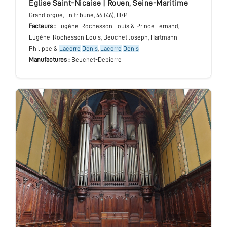
Eglise Saint-Nicaise
|
Rouen
,
Seine-Maritime
Grand orgue
, En tribune
, 46 (46), III/P
Facteurs :
Eugène-Rochesson Louis & Prince Fernand,
Eugène-Rochesson Louis, Beuchet Joseph, Hartmann
Philippe &
Lacorre
Denis
,
Lacorre
Denis
Manufactures :
Beuchet-Debierre