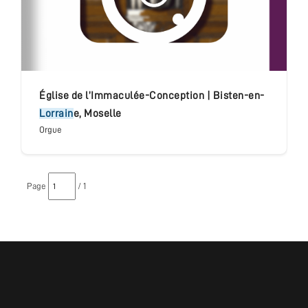
église de l’Immaculée-Conception
|
Bisten-en-
Lorrain
e
,
Moselle
Orgue
Page
/ 1