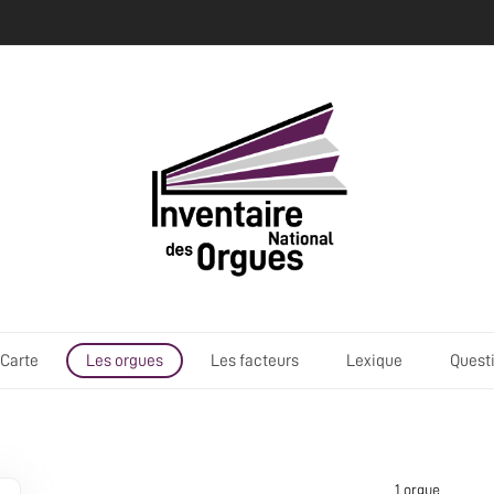
Carte
Les orgues
Les facteurs
Lexique
Quest
1 orgue