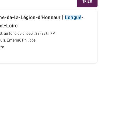
TRIER
ame-de-la-Légion-d’Honneur
|
Longué
-
et-Loire
ol, au fond du choeur
, 23 (23), II/P
uis, Emeriau Philippe
rre