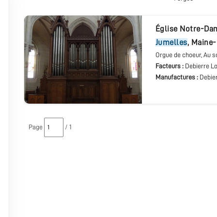
église Notre-D
Jumelles
,
Maine-
Orgue de choeur
, Au s
Facteurs :
Debierre Lo
Manufactures :
Debie
Page
/ 1