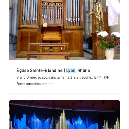
église Sainte-Blandine
|
Lyon
,
Rhône
Grand Orgue
, au sol, dans la nef latérale gauche.
, 12 (14), II/P
2ème arrondisssement