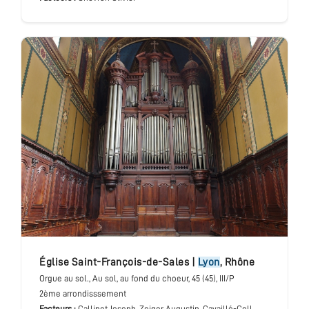
église Saint-François-de-Sales
|
Lyon
,
Rhône
Orgue au sol.
, Au sol, au fond du choeur
, 45 (45), III/P
2ème arrondisssement
Facteurs :
Callinet Joseph, Zeiger Augustin, Cavaillé-Coll