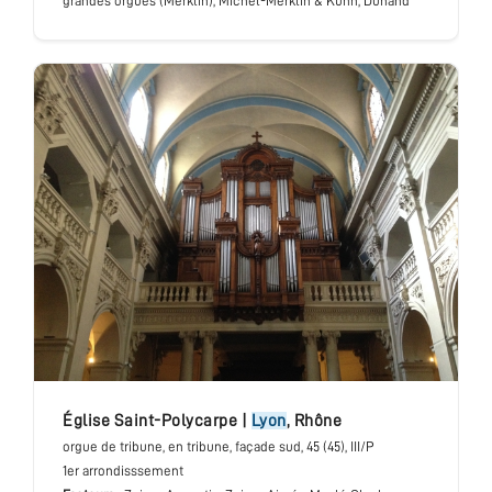
grandes orgues (Merklin), Michel-Merklin & Kuhn, Dunand
église Saint-Polycarpe
|
Lyon
,
Rhône
orgue de tribune
, en tribune, façade sud
, 45 (45), III/P
1er arrondisssement