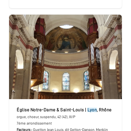
église Notre-Dame & Saint-Louis
|
Lyon
,
Rhône
orgue
, choeur, suspendu
, 42 (42), III/P
7ème arrondissement
Facteurs :
Guetton Jean Louis, dit Getton-Dangon, Merklin