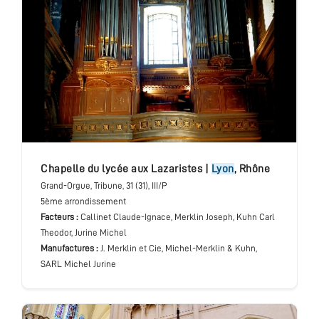
chapelle du lycée aux Lazaristes
|
Lyon
,
Rhône
Grand-Orgue
, Tribune
, 31 (31), III/P
5ème arrondissement
Facteurs :
Callinet Claude-Ignace, Merklin Joseph, Kuhn Carl
Theodor, Jurine Michel
Manufactures :
J. Merklin et Cie, Michel-Merklin & Kuhn,
SARL Michel Jurine