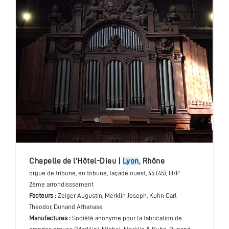
chapelle de l’Hôtel-Dieu
|
Lyon
,
Rhône
orgue de tribune
, en tribune, façade ouest
, 45 (45), III/P
2ème arrondisssement
Facteurs :
Zeiger Augustin, Merklin Joseph, Kuhn Carl
Theodor, Dunand Athanase
Manufactures :
Société anonyme pour la fabrication de