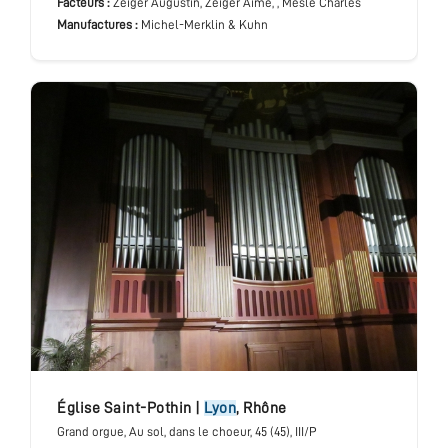
Facteurs :
Zeiger Augustin, Zeiger Aimé, , Meslé Charles
Manufactures :
Michel-Merklin & Kuhn
église Saint-Pothin
|
Lyon
,
Rhône
Grand orgue
, Au sol, dans le choeur
, 45 (45), III/P