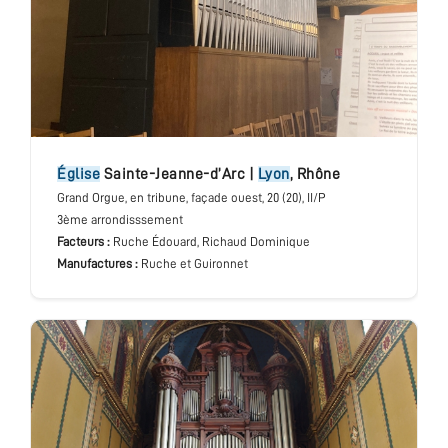
église
Sainte-Jeanne-d’Arc
|
Lyon
,
Rhône
Grand Orgue
, en tribune, façade ouest
, 20 (20), II/P
3ème arrondisssement
Facteurs :
Ruche Édouard, Richaud Dominique
Manufactures :
Ruche et Guironnet