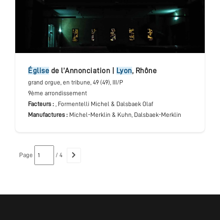
église
de l’Annonciation
|
Lyon
,
Rhône
grand orgue
, en tribune
, 49 (49), III/P
9ème arrondissement
Facteurs :
, Formentelli Michel & Dalsbaek Olaf
Manufactures :
Michel-Merklin & Kuhn, Dalsbaek-Merklin
Page
/ 4