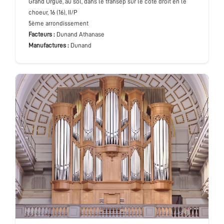
Grand Orgue
, au sol, dans le transep sur le côté droit en le
choeur
, 16 (16), II/P
5ème arrondissement
Facteurs :
Dunand Athanase
Manufactures :
Dunand