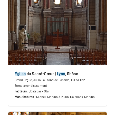
église
du Sacré-Cœur
|
Lyon
,
Rhône
Grand Orgue
, au sol, au fond de l'abside
, 13 (15), II/P
3ème arrondisssement
Facteurs :
, Dalsbaek Olaf
Manufactures :
Michel-Merklin & Kuhn, Dalsbaek-Merklin