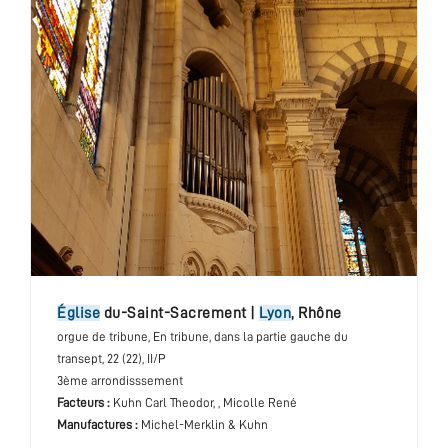
église
du-Saint-Sacrement
|
Lyon
,
Rhône
orgue de tribune
, En tribune, dans la partie gauche du
transept
, 22 (22), II/P
3ème arrondisssement
Facteurs :
Kuhn Carl Theodor, , Micolle René
Manufactures :
Michel-Merklin & Kuhn