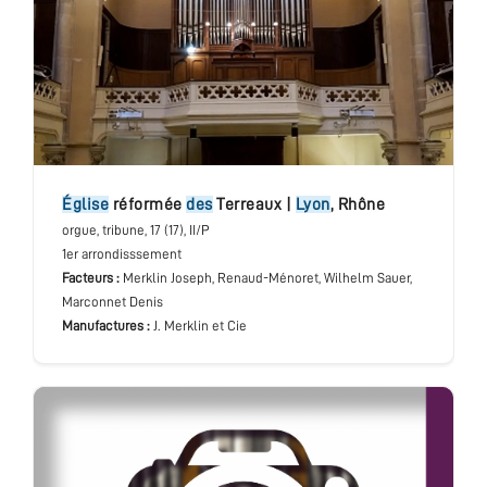
église
réformée
des
Terreaux
|
Lyon
,
Rhône
orgue
, tribune
, 17 (17), II/P
1er arrondisssement
Facteurs :
Merklin Joseph, Renaud-Ménoret, Wilhelm Sauer,
Marconnet Denis
Manufactures :
J. Merklin et Cie