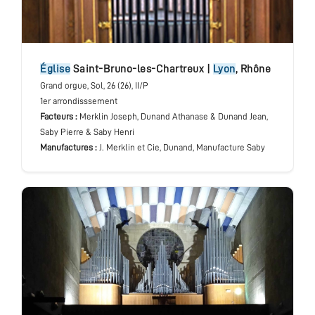
église
Saint-Bruno-les-Chartreux
|
Lyon
,
Rhône
Grand orgue
, Sol
, 26 (26), II/P
1er arrondisssement
Facteurs :
Merklin Joseph, Dunand Athanase & Dunand Jean,
Saby Pierre & Saby Henri
Manufactures :
J. Merklin et Cie, Dunand, Manufacture Saby