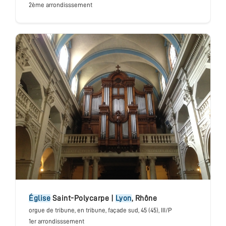
2ème arrondisssement
église
Saint-Polycarpe
|
Lyon
,
Rhône
orgue de tribune
, en tribune, façade sud
, 45 (45), III/P
1er arrondisssement