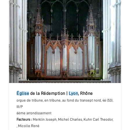
église
de la Rédemption
|
Lyon
,
Rhône
orgue de tribune
, en tribune, au fond du transept nord
, 46 (53),
III/P
6ème arrondissement
Facteurs :
Merklin Joseph, Michel Charles, Kuhn Carl Theodor,
, Micolle René