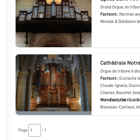
Grand Orgue
, en tribu
Facteurs :
Norman an
Nicolas & Daldosso J
cathédrale Not
Orgue de tribune à do
Facteurs :
Eustache Je
Claude-Ignace, Ducroq
Charles, Beuchet Jos
Jean-Loup, Cattiaux B
Manufactures :
Callin
Boisseau-Cattiaux, At
Page
/ 1