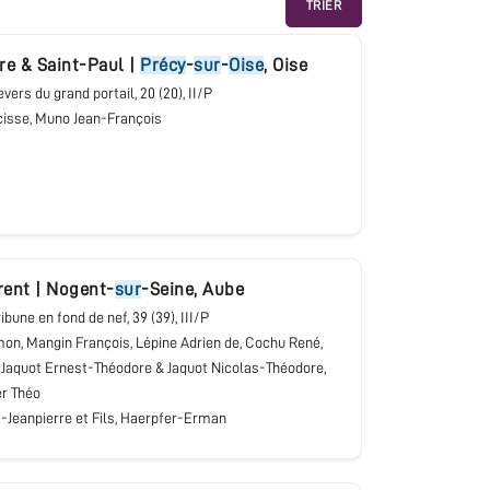
TRIER
rre & Saint-Paul
|
Précy
-
sur
-
Oise
,
Oise
revers du grand portail
, 20 (20), II/P
cisse, Muno Jean-François
rent
|
Nogent-
sur
-Seine
,
Aube
tribune en fond de nef
, 39 (39), III/P
on, Mangin François, Lépine Adrien de, Cochu René,
 Jaquot Ernest-Théodore & Jaquot Nicolas-Théodore,
er Théo
-Jeanpierre et Fils, Haerpfer-Erman