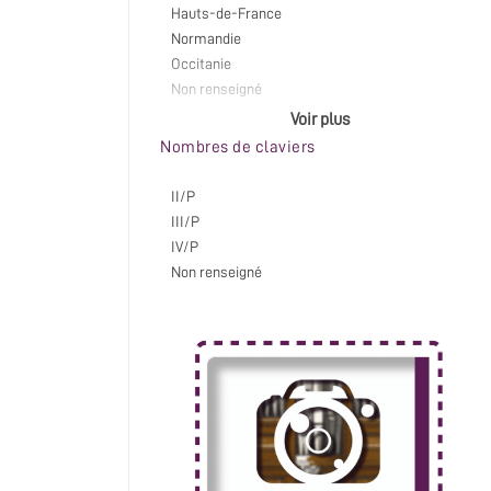
Hauts-de-France
Normandie
Occitanie
Non renseigné
Voir plus
Nombres de claviers
II/P
III/P
IV/P
Non renseigné