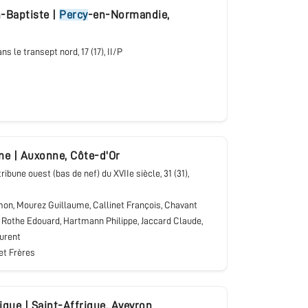
n-Baptiste
|
Percy
-en-Normandie
,
dans le transept nord
, 17 (17), II/P
me
|
Auxonne
,
Côte-d'Or
 tribune ouest (bas de nef) du XVIIe siècle
, 31 (31),
on, Mourez Guillaume, Callinet François, Chavant
, Rothe Edouard, Hartmann Philippe, Jaccard Claude,
aurent
et Frères
rique
|
Saint-Affrique
,
Aveyron