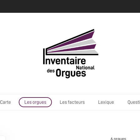
Carte
Les orgues
Les facteurs
Lexique
Quest
6 orgue
s