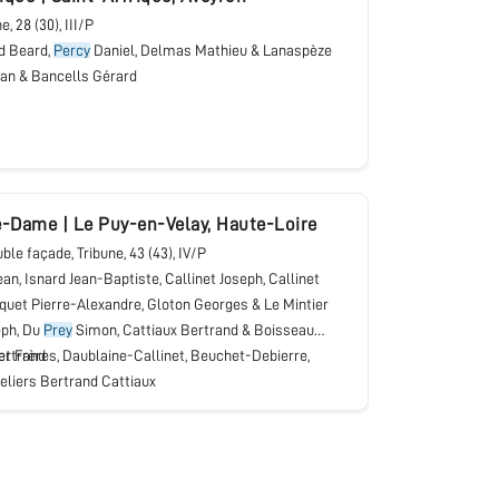
ne
, 28 (30), III/P
d Beard,
Percy
Daniel, Delmas Mathieu & Lanaspèze
ean & Bancells Gérard
re-Dame
|
Le Puy-en-Velay
,
Haute-Loire
uble façade
, Tribune
, 43 (43), IV/P
an, Isnard Jean-Baptiste, Callinet Joseph, Callinet
uet Pierre-Alexandre, Gloton Georges & Le Mintier
eph, Du
Prey
Simon, Cattiaux Bertrand & Boisseau
ertrand
et Frères, Daublaine-Callinet, Beuchet-Debierre,
eliers Bertrand Cattiaux