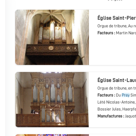
église Saint-Pie
Orgue de tribune
, Au 
Facteurs :
Martin Nar
église Saint-Lau
Orgue de tribune
, en 
Facteurs :
Du
Prey
Sim
Lété Nicolas-Antoine,
Bossier Jules, Haerpf
Manufactures :
Jaquot