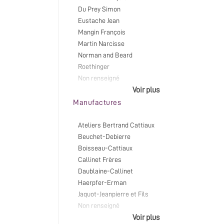
Du Prey Simon
Eustache Jean
Mangin François
Martin Narcisse
Norman and Beard
Roethinger
Non renseigné
Voir plus
Manufactures
Ateliers Bertrand Cattiaux
Beuchet-Debierre
Boisseau-Cattiaux
Callinet Frères
Daublaine-Callinet
Haerpfer-Erman
Jaquot-Jeanpierre et Fils
Non renseigné
Voir plus