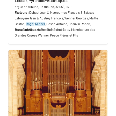
Lescar
,
Pyrénées-Atlantiques
orgue de tribune
, En tribune
, 32 (32), III/P
Facteurs :
Duhaut Jean & Mauroumec François & Baïssac
Labruyère Jean & Austruy François, Wenner Georges, Maille
Gaston,
Roger
Michel
, Pesce Antoine, Chauvin Robert,
Toussaint Nicolas, Pesce Stéphane
Manufactures :
Maison Wenner et Gotty, Manufacture des
Grandes Orgues Wenner, Pesce Frères et Fils