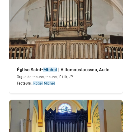
église Saint-
Michel
|
Villemoustaussou
,
Aude
Orgue de tribune
, tribune
, 10 (11), I/P
Facteurs :
Roger
Michel