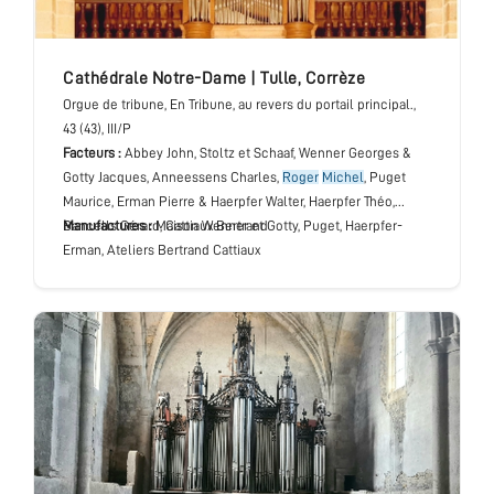
cathédrale Notre-Dame
|
Tulle
,
Corrèze
Orgue de tribune
, En Tribune, au revers du portail principal.
,
43 (43), III/P
Facteurs :
Abbey John, Stoltz et Schaaf, Wenner Georges &
Gotty Jacques, Anneessens Charles,
Roger
Michel
, Puget
Maurice, Erman Pierre & Haerpfer Walter, Haerpfer Théo,
Bancells Gérard, Cattiaux Bertrand
Manufactures :
Maison Wenner et Gotty, Puget, Haerpfer-
Erman, Ateliers Bertrand Cattiaux