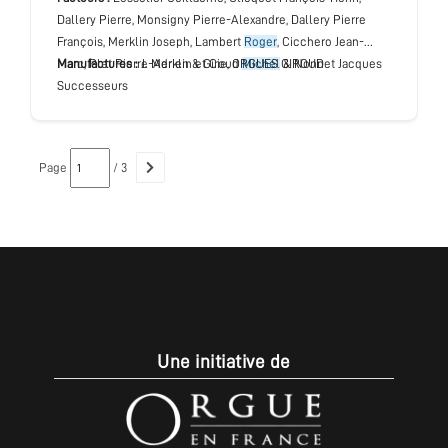
Dallery Pierre, Monsigny Pierre-Alexandre, Dallery Pierre
François, Merklin Joseph, Lambert
Roger
, Cicchero Jean-
Marc, Plet Pierre-Adrien & Giroud
Manufactures :
J. Merklin et Cie, ORGUES GIROUD
Michel
& Nonnet Jacques
Successeurs
Page
/ 3
Une initiative de