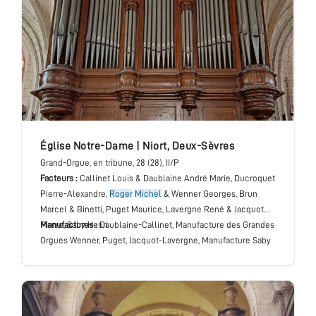
église Notre-Dame
|
Niort
,
Deux-Sèvres
Grand-Orgue
, en tribune
, 28 (28), II/P
Facteurs :
Callinet Louis & Daublaine André Marie, Ducroquet
Pierre-Alexandre,
Roger
Michel
& Wenner Georges, Brun
Marcel & Binetti, Puget Maurice, Lavergne René & Jacquot
Pierre, Saby Henri
Manufactures :
Daublaine-Callinet, Manufacture des Grandes
Orgues Wenner, Puget, Jacquot-Lavergne, Manufacture Saby