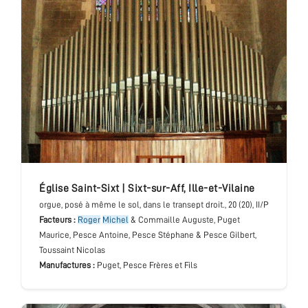
église Saint-Sixt
|
Sixt-sur-Aff
,
Ille-et-Vilaine
orgue
, posé à même le sol, dans le transept droit.
, 20 (20), II/P
Facteurs :
Roger
Michel
& Commaille Auguste, Puget
Maurice, Pesce Antoine, Pesce Stéphane & Pesce Gilbert,
Toussaint Nicolas
Manufactures :
Puget, Pesce Frères et Fils