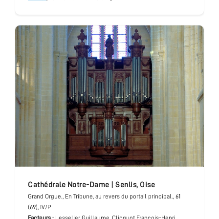
cathédrale Notre-Dame
|
Senlis
,
Oise
Grand Orgue.
, En Tribune, au revers du portail principal.
, 61
(69), IV/P
Facteurs :
Lesselier Guillaume, Clicquot François-Henri,