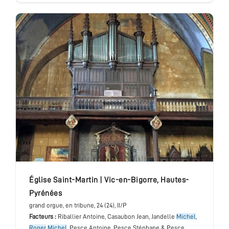
église Saint-Martin
|
Vic-en-Bigorre
,
Hautes-
Pyrénées
grand orgue
, en tribune
, 24 (24), II/P
Facteurs :
Riballier Antoine, Casaubon Jean, Jandelle
Michel
,
Roger
Michel
, Pesce Antoine, Pesce Stéphane & Pesce