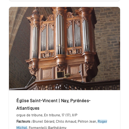
église Saint-Vincent
|
Nay
,
Pyrénées-
Atlantiques
orgue de tribune
, En tribune
, 17 (17), II/P
Facteurs :
Brunel Gérard, Chilo Arnaud, Pétron Jean,
Roger
Michel
, Formentelli Barthélémy