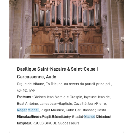
basilique Saint-Nazaire & Saint-Celse
|
Carcassonne
,
Aude
Orgue de tribune
, En Tribune, au revers du portail principal.
,
40 (40), IV/P
Facteurs :
Gleises Jean, Verniole Crespin, Joyeuse Jean de,
Boat Antoine, Lanes Jean-Baptiste, Cavaillé Jean-Pierre,
Roger
Michel
, Puget Maurice, Kuhn Carl Theodor, Costa
Edmond, Formentelli Barthélémy, Giroud
Manufactures :
Puget, Manufacture lodévoise de Grandes
Michel
& Nonnet
Jacques
Orgues, ORGUES GIROUD Successeurs