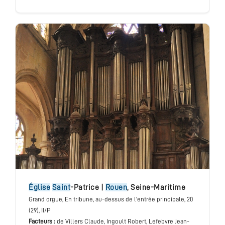
Louis Paul & Dallery Pierre François & Godefroy François &
Le Breton Guillaume, Merklin Joseph & Schütze Friedrich,
Reinburg Charles & Anneessens Jules, Erman Pierre &
Haerpfer Walter, Kern Daniel, Requier Quentin
église
Saint
-Patrice
|
Rouen
,
Seine-Maritime
Grand orgue
, En tribune, au-dessus de l'entrée principale
, 20
(29), II/P
Facteurs :
de Villers Claude, Ingoult Robert, Lefebvre Jean-