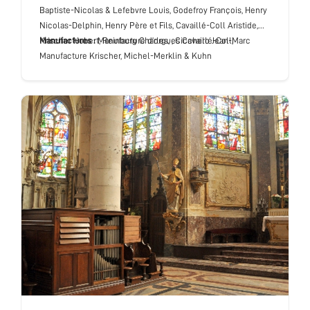
Baptiste-Nicolas & Lefebvre Louis, Godefroy François, Henry
Nicolas-Delphin, Henry Père et Fils, Cavaillé-Coll Aristide,
Krischer Hubert, Reinburg Charles, , Cicchero Jean-Marc
Manufactures :
Manufacture d’orgues Cavaillé-Coll,
Manufacture Krischer, Michel-Merklin & Kuhn