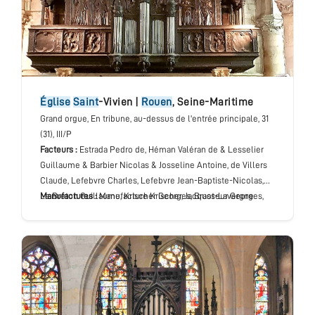
église
Saint
-Vivien
|
Rouen
,
Seine-Maritime
Grand orgue
, En tribune, au-dessus de l'entrée principale
, 31
(31), III/P
Facteurs :
Estrada Pedro de, Héman Valéran de & Lesselier
Guillaume & Barbier Nicolas & Josseline Antoine, de Villers
Claude, Lefebvre Charles, Lefebvre Jean-Baptiste-Nicolas,
Le Breton Guillaume, Krischer Georges, Brasseur Georges,
Manufactures :
Manufacture Krischer, Jacquot-Lavergne
Lavergne René & Jacquot Pierre