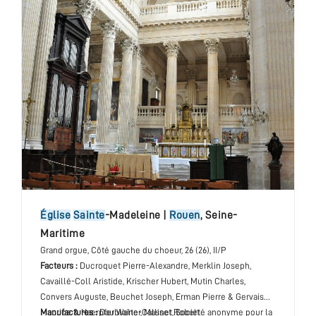
église
Sainte
-Madeleine
|
Rouen
,
Seine-
Maritime
Grand orgue
, Côté gauche du choeur
, 26 (26), II/P
Facteurs :
Ducroquet Pierre-Alexandre, Merklin Joseph,
Cavaillé-Coll Aristide, Krischer Hubert, Mutin Charles,
Convers Auguste, Beuchet Joseph, Erman Pierre & Gervais
Maurice & Haerpfer Walter, Masset Robert
Manufactures :
Daublaine-Callinet, Société anonyme pour la