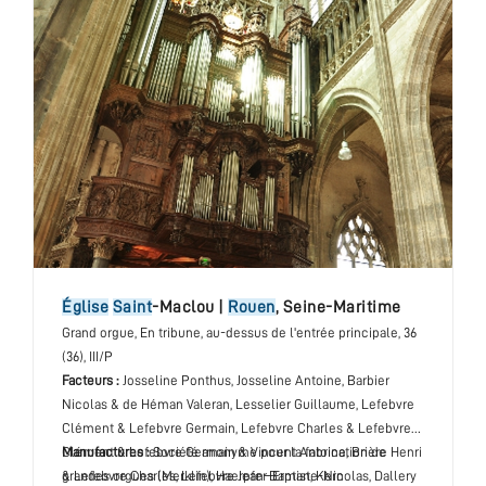
église
Saint
-Maclou
|
Rouen
,
Seine-Maritime
Grand orgue
, En tribune, au-dessus de l'entrée principale
, 36
(36), III/P
Facteurs :
Josseline Ponthus, Josseline Antoine, Barbier
Nicolas & de Héman Valeran, Lesselier Guillaume, Lefebvre
Clément & Lefebvre Germain, Lefebvre Charles & Lefebvre
Clément & Lefebvre Germain & Vincent Antoine, Brière Henri
Manufactures :
Société anonyme pour la fabrication de
& Lefebvre Charles, Lefebvre Jean-Baptiste-Nicolas, Dallery
grandes orgues (Merklin), Haerpfer-Erman, Kern