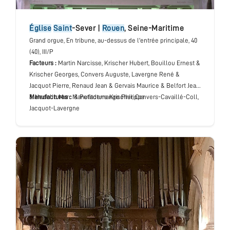
église
Saint
-Sever
|
Rouen
,
Seine-Maritime
Grand orgue
, En tribune, au-dessus de l'entrée principale
, 40
(40), III/P
Facteurs :
Martin Narcisse, Krischer Hubert, Bouillou Ernest &
Krischer Georges, Convers Auguste, Lavergne René &
Jacquot Pierre, Renaud Jean & Gervais Maurice & Belfort Jean
& Hedelin Marc & Petitdemange Philippe
Manufactures :
Manufacture Krischer, Convers-Cavaillé-Coll,
Jacquot-Lavergne