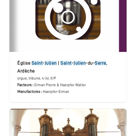
Église
Saint
-
Julien
|
Saint
-
Julien
-du-
Serre
,
Ardèche
orgue
, tribune
, 4 (4), II/P
Facteurs :
Erman Pierre & Haerpfer Walter
Manufactures :
Haerpfer-Erman