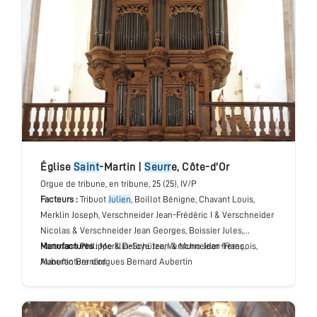
église
Saint
-Martin
|
Seurr
e
,
Côte-d'Or
Orgue de tribune
, en tribune
, 25 (25), IV/P
Facteurs :
Tribuot
Julien
, Boillot Bénigne, Chavant Louis,
Merklin Joseph, Verschneider Jean-Frédéric I & Verschneider
Nicolas & Verschneider Jean Georges, Boissier Jules,
Hartmann Philippe & Deloye Jean & Muno Jean-François,
Manufactures :
Merklin-Schütze, Verschneider frères,
Aubertin Bernard
Manufacture d’orgues Bernard Aubertin