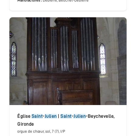
Manufactures :
Debierre, Beuchet-Debierre
Église
Saint
-
Julien
|
Saint
-
Julien
-Beychevelle
,
Gironde
orgue de chœur
, sol
, 7 (7), I/P