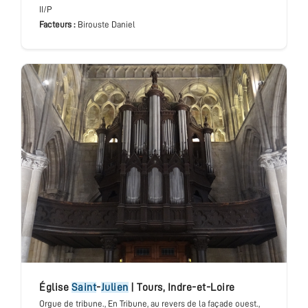
II/P
Facteurs :
Birouste Daniel
église
Saint
-
Julien
|
Tours
,
Indre-et-Loire
Orgue de tribune.
, En Tribune, au revers de la façade ouest.
,