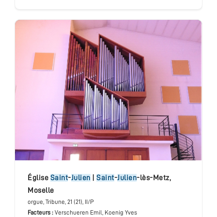
église
Saint
-
Julien
|
Saint
-
Julien
-lès-Metz
,
Moselle
orgue
, Tribune
, 21 (21), II/P
Facteurs :
Verschueren Emil, Koenig Yves