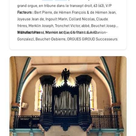
grand orgue
, en tribune dans le transept droit
, 63 (63), V/P
Facteurs :
Bert Pierre, de Hémen François & de Hémen Jean,
Joyeuse Jean de, Ingoult Marin, Collard Nicolas, Claude
frères, Merklin Joseph, Tronchet Victor, abbé, Beuchet Joseph
& Chéron Pierre, Nonnet Jacques & Plet Laurent
Manufactures :
J. Merklin et Cie, Gonzalez S.A (Danion-
Gonzalez), Beuchet-Debierre, ORGUES GIROUD Successeurs