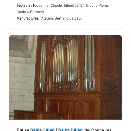
Facteurs :
Fauvernier Claude, Tribuot
Julien
, Crochu Pierre,
Cattiaux Bertrand
Manufactures :
Ateliers Bertrand Cattiaux
église
Saint
-
Julien
|
Saint
-
Julien
-de-Concelles
,