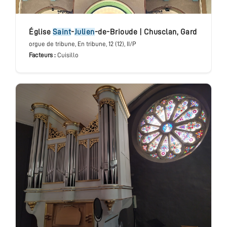
église
Saint
-
Julien
-de-Brioude
|
Chusclan
,
Gard
orgue de tribune
, En tribune
, 12 (12), II/P
Facteurs :
Cuisillo