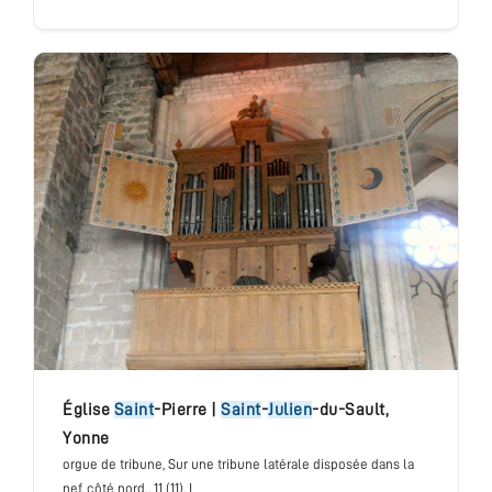
église
Saint
-Pierre
|
Saint
-
Julien
-du-Sault
,
Yonne
orgue de tribune
, Sur une tribune latérale disposée dans la
nef, côté nord.
, 11 (11), I