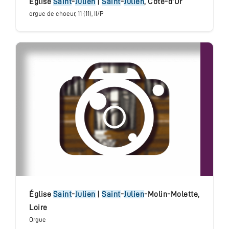
église
Saint
-
Julien
|
Saint
-
Julien
,
Côte-d'Or
orgue de choeur
, 11 (11), II/P
Église
Saint
-
Julien
|
Saint
-
Julien
-Molin-Molette
,
Loire
Orgue