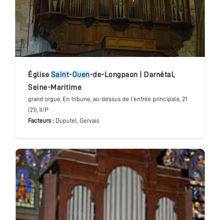
église
Saint
-
Ouen
-de-Longpaon
|
Darnétal
,
Seine-Maritime
grand orgue
, En tribune, au-dessus de l'entrée principale
, 21
(21), II/P
Facteurs :
Duputel, Gervais