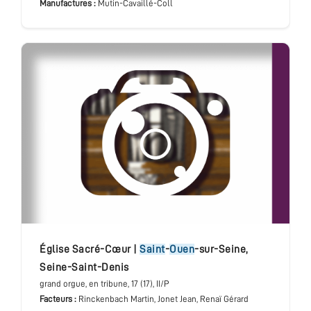
Manufactures :
Mutin-Cavaillé-Coll
église Sacré-Cœur
|
Saint
-
Ouen
-sur-Seine
,
Seine-Saint-Denis
grand orgue
, en tribune
, 17 (17), II/P
Facteurs :
Rinckenbach Martin, Jonet Jean, Renaï Gérard