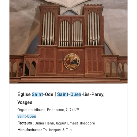
église
Saint
-Ode
|
Saint
-
Ouen
-lès-Parey
,
Vosges
Orgue de tribune
, En tribune
, 7 (7), I/P
Saint
-
Ouen
Facteurs :
Didier Henri, Jaquot Ernest-Théodore
Manufactures :
Th. Jacquot & Fils