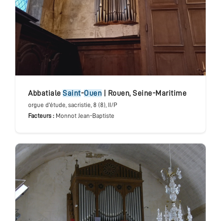
abbatiale
Saint
-
Ouen
|
Rouen
,
Seine-Maritime
orgue d'étude
, sacristie
, 8 (8), II/P
Facteurs :
Monnot Jean-Baptiste