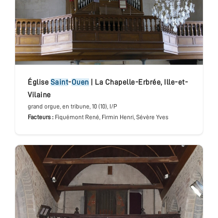
église
Saint
-
Ouen
|
La Chapelle-Erbrée
,
Ille-et-
Vilaine
grand orgue
, en tribune
, 10 (10), I/P
Facteurs :
Fiquémont René, Firmin Henri, Sévère Yves