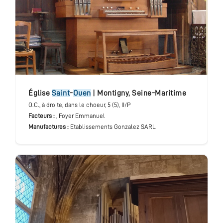
église
Saint
-
Ouen
|
Montigny
,
Seine-Maritime
O.C.
, à droite, dans le choeur
, 5 (5), II/P
Facteurs :
, Foyer Emmanuel
Manufactures :
Etablissements Gonzalez SARL