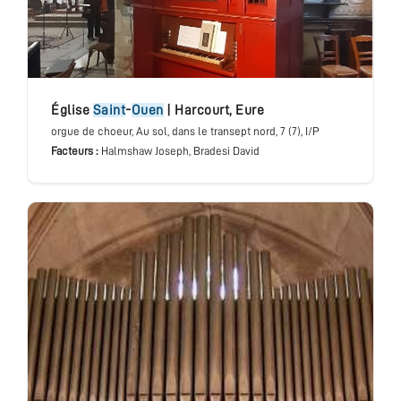
église
Saint
-
Ouen
|
Harcourt
,
Eure
orgue de choeur
, Au sol, dans le transept nord
, 7 (7), I/P
Facteurs :
Halmshaw Joseph, Bradesi David