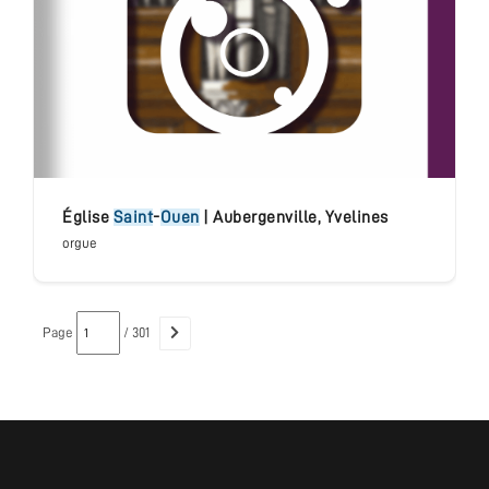
église
Saint
-
Ouen
|
Aubergenville
,
Yvelines
orgue
Page
/ 301