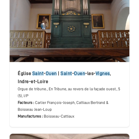
église
Saint
-
Ouen
|
Saint
-
Ouen
-les-
Vignes
,
Indre-et-Loire
Orgue de tribune.
, En Tribune, au revers de la façade ouest.
, 5
(5), I/P
Facteurs :
Carlier François-Joseph, Cattiaux Bertrand &
Boisseau Jean-Loup
Manufactures :
Boisseau-Cattiaux