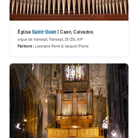
église
Saint
-
Ouen
|
Caen
,
Calvados
orgue de transept
, Transept
, 25 (25), II/P
Facteurs :
Lavergne René & Jacquot Pierre