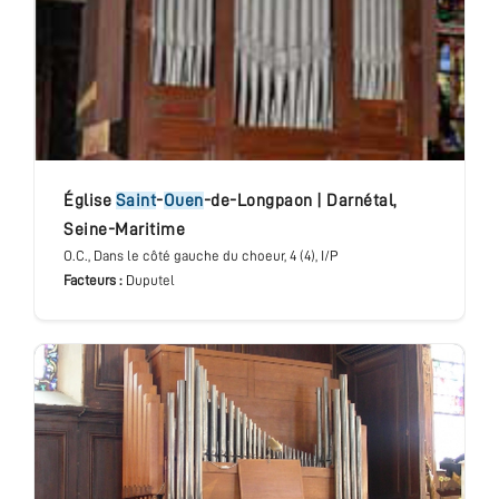
église
Saint
-
Ouen
-de-Longpaon
|
Darnétal
,
Seine-Maritime
O.C.
, Dans le côté gauche du choeur
, 4 (4), I/P
Facteurs :
Duputel